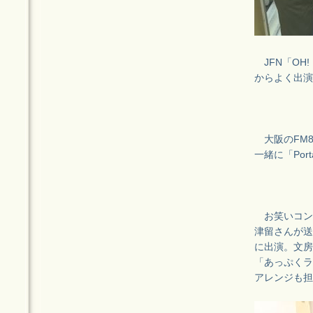
JFN「OH!
からよく出演
大阪のFM8
一緒に「Por
お笑いコン
津留さんが送
に出演。文房
「あっぷくラ
アレンジも担