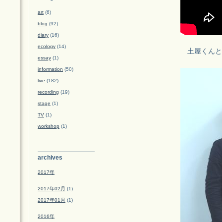
art
(6)
blog
(92)
diary
(16)
ecology
(14)
土屋くんと
essay
(1)
information
(50)
live
(182)
recording
(19)
stage
(1)
TV
(1)
workshop
(1)
archives
2017年
2017年02月
(1)
2017年01月
(1)
2016年