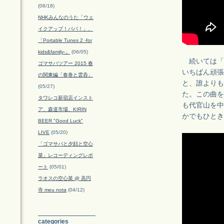
(06/18)
NHKみんなのうた「ウェ
イクアップ！パパ！」、
「Portable Tunes 2 -for
kids&family-」
(06/05)
続いては「
ゴマサバツアー 2015 春
いちばん頑張って
の関東編「春巻と雲呑」
と、誰よりも
(05/27)
た。この曲を
タワレコ新宿店インスト
も代官山を中
ア、森道市場、KIRIN
かでもひとき
BEER "Good Luck"
LIVE
(05/20)
「ゴマサバと夕顔と空心
菜」レコーディングレポ
ート
(05/01)
ラオスの空心菜 @ 高円
寺 meu nota
(04/12)
categories