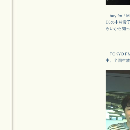
bay fm「MO
DJの中村貴
らいから知っ
TOKYO F
中、全国生放