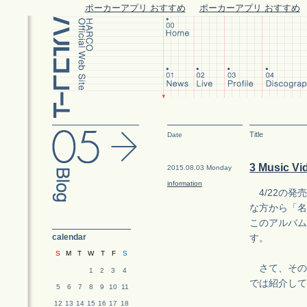
ポーカーアプリ おすすめ
ポーカーアプリ おすすめ
Title
Date
3 Music
2015.08.03 Monday
information
4/22の発
な方から「名
このアルバム
calendar
す。
S
M
T
W
T
F
S
さて、その
1
2
3
4
では紹介して
5
6
7
8
9
10
11
12
13
14
15
16
17
18