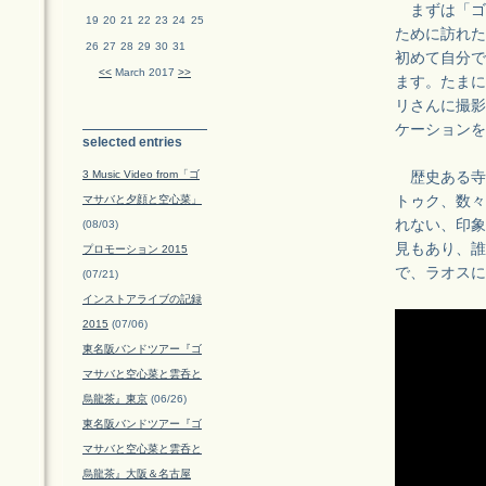
まずは「ゴ
19
20
21
22
23
24
25
ために訪れた
26
27
28
29
30
31
初めて自分で
<<
March 2017
>>
ます。たまに
リさんに撮影
ケーションを
selected entries
3 Music Video from「ゴ
歴史ある寺
マサバと夕顔と空心菜」
トゥク、数々
れない、印象
(08/03)
見もあり、誰
プロモーション 2015
で、ラオスに
(07/21)
インストアライブの記録
2015
(07/06)
東名阪バンドツアー『ゴ
マサバと空心菜と雲呑と
烏龍茶』東京
(06/26)
東名阪バンドツアー『ゴ
マサバと空心菜と雲呑と
烏龍茶』大阪＆名古屋