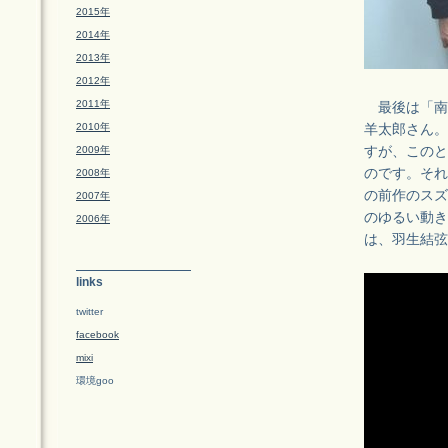
2015年
2014年
2013年
2012年
2011年
最後は「南極
2010年
羊太郎さん。実
2009年
すが、このと
のです。それ
2008年
の前作のスズ
2007年
のゆるい動き
2006年
は、羽生結弦
links
twitter
facebook
mixi
環境goo