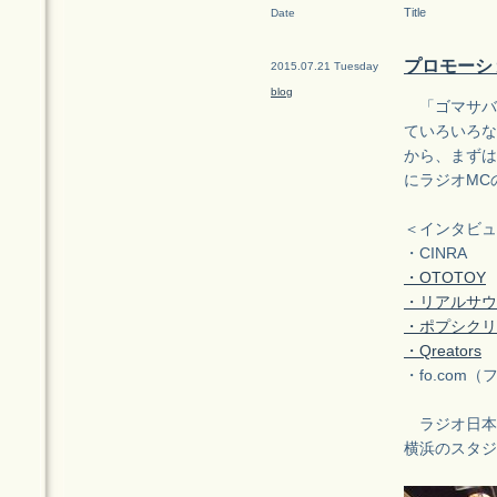
Title
Date
プロモーショ
2015.07.21 Tuesday
blog
「ゴマサバ
ていろいろな
から、まずは
にラジオMC
＜インタビュ
・CINRA
・OTOTOY
・リアルサウ
・ポプシクリ
・Qreators
・fo.com
ラジオ日本「
横浜のスタジ