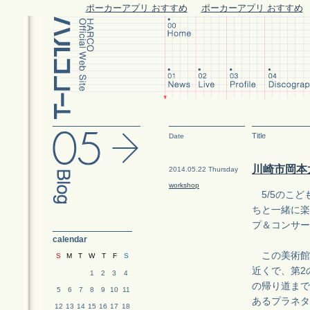
ポーカーアプリ おすすめ
ポーカーアプリ おすすめ
Title
Date
川崎市岡本
2014.05.22 Thursday
workshop
5/5のこど
ちと一緒に楽し
プ＆コンサー
calendar
この美術館
S
M
T
W
T
F
S
近くで、第2
1
2
3
4
の帰り道まで
5
6
7
8
9
10
11
あるプラネタ
12
13
14
15
16
17
18