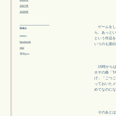
2007年
2006年
ゲームをし
links
ら、あっとい
twitter
という作品を
facebook
いうのも面白
mixi
環境goo
15時から
ホヤの曲「T
げ」「ごつご
っておいたメ
めてなのにな
そのあとは