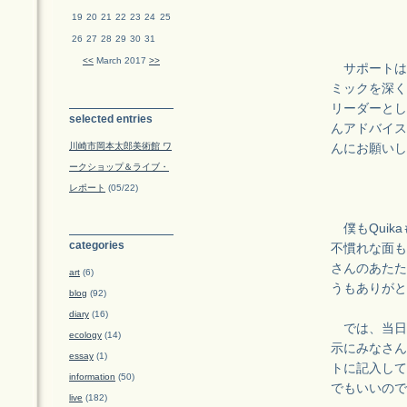
19
20
21
22
23
24
25
26
27
28
29
30
31
<<
March 2017
>>
サポートは
ミックを深く
リーダーとし
selected entries
んアドバイス
川崎市岡本太郎美術館 ワ
んにお願いし
ークショップ＆ライブ・
レポート
(05/22)
僕もQuik
categories
不慣れな面も
さんのあたた
art
(6)
うもありがと
blog
(92)
diary
(16)
では、当日
ecology
(14)
示にみなさん
essay
(1)
トに記入して
information
(50)
でもいいので
live
(182)