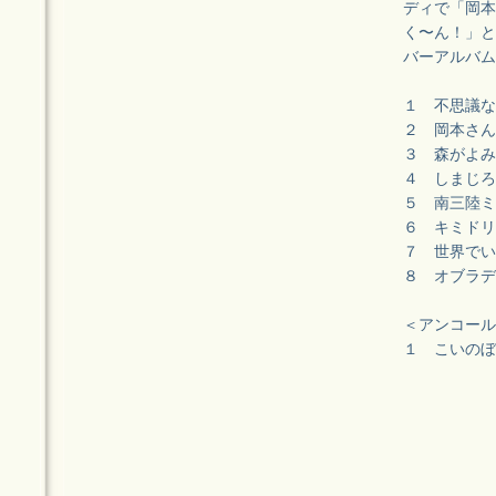
ディで「岡本
く〜ん！」と
バーアルバム
１ 不思議
２ 岡本さん
３ 森がよ
４ しまじ
５ 南三陸
６ キミド
７ 世界で
８ オブラ
＜アンコール
１ こいのぼ