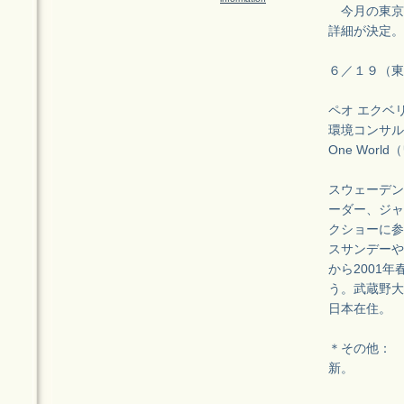
今月の東京&
詳細が決定。
６／１９（東
ペオ エクベリ
環境コンサル
One Wor
スウェーデン
ーダー、ジャ
クショーに参
スサンデーや
から2001
う。武蔵野大
日本在住。
＊その他： 
新。