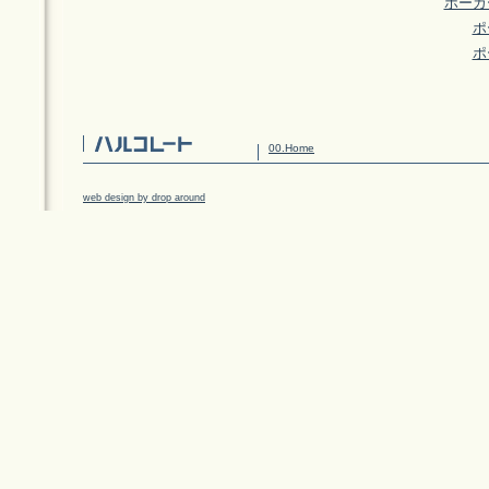
ポーカ
ポ
ポ
00.Home
web design by drop around