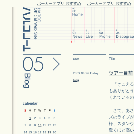
ポーカーアプリ おすすめ
ポーカーアプリ おすすめ
Title
Date
ツアー目前
2009.06.26 Friday
blog
「きこえる・
もありがとう
くれているの
calendar
さて、あさっ
S
M
T
W
T
F
S
ズのライブが
1
2
3
4
5
6
様、スタンウ
7
8
9
10
11
12
13
驚くほど高い
14
15
16
17
18
19
20