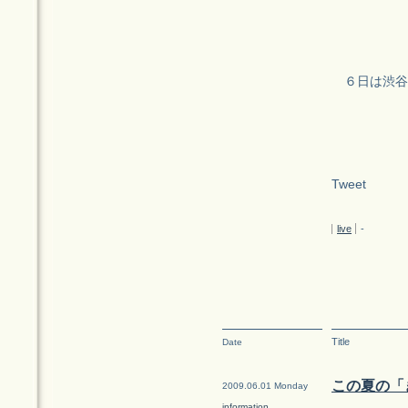
６日は渋谷B
Tweet
live
-
Title
Date
この夏の「
2009.06.01 Monday
information