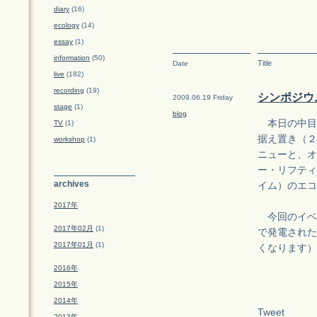
diary
(16)
ecology
(14)
essay
(1)
information
(50)
Title
Date
live
(182)
recording
(19)
シンポジウ
2009.06.19 Friday
stage
(1)
blog
本日の中目黒
TV
(1)
据え置き（２
workshop
(1)
ニューと、オ
ー・リフティ
archives
イム）のエコ
2017年
今回のイベ
2017年02月
(1)
で発電された
2017年01月
(1)
くなります）
2016年
2015年
2014年
Tweet
2013年