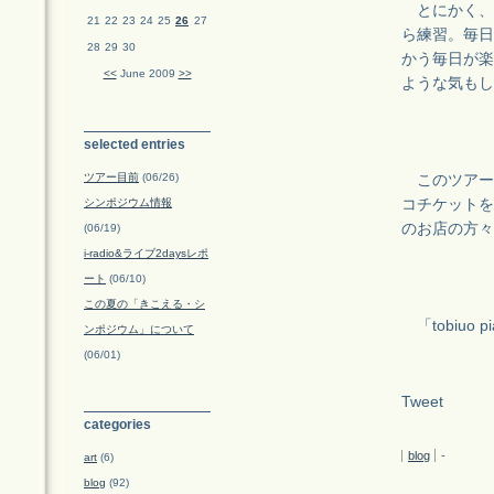
とにかく、
21
22
23
24
25
26
27
ら練習。毎日
28
29
30
かう毎日が楽
<<
June 2009
>>
ような気もし
selected entries
ツアー目前
(06/26)
このツアー
シンポジウム情報
コチケットを
のお店の方々
(06/19)
i-radio&ライブ2daysレポ
ート
(06/10)
この夏の「きこえる・シ
「tobiuo
ンポジウム」について
(06/01)
Tweet
categories
blog
-
art
(6)
blog
(92)