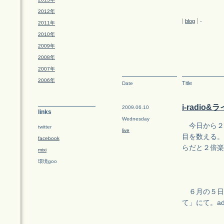
2012年
blog
-
2011年
2010年
2009年
2008年
2007年
2006年
Title
Date
i-radio
2009.06.10
links
Wednesday
今日から２回に
twitter
live
目を数える。「
facebook
らだと２倍楽
mixi
環境goo
６月の５日
て」にて。ad