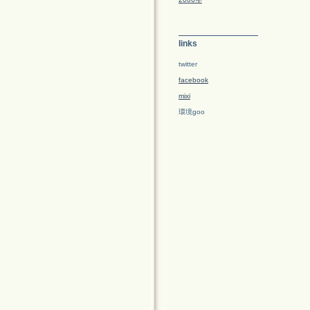
links
twitter
facebook
mixi
環境goo