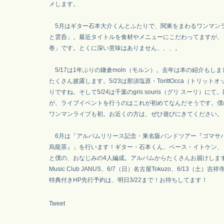
メします。
5月はギター石本大介くんとふたりで、関東をまわるワンマン
と雲呑」。最近タイトルを食材やメニューにこだわってますが、
巻」です。とくに深い意味はありません、、、。
5/17は1年ぶりの鎌倉moln（モルン）。去年は本の紹介もし
たくさん披露します。5/23は那須塩原・TorittOcca（トリット
りですね。そして5/24は千葉のgris souris（グリ スーリ）に
が、ライブイベントを行うのはこれが初めてなんだそうです。僕
ワンマンライブも初。お近くの方は、ぜひ遊びにきてください。
6月は「アルバムリリース記念・東名阪バンドツアー『ゴマサ
烏龍茶』」を行います！ギター・石本くん、ベース・イトケン、
と僕の、おなじみの4人編成。アルバムからたくさんお届けします
Music Club JANUS、6/7（日）名古屋Tokuzo、6/13（土）吉祥寺Sta
特典付きHP先行予約は、明日3/22まで！お待ちしてます！
Tweet