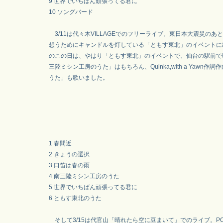
9 世界でいちばん頑張ってる君に
10 ソングバード
3/11は代々木VILLAGEでのフリーライブ。東日本大震災のあ
想うためにキャンドルを灯している「ともす東北」のイベントに
のこの日は、やはり「ともす東北」のイベントで、仙台の駅前で
三陸ミシン工房のうた」はもちろん、Quinka,with a Yawn作
うた」も歌いました。
1 春間近
2 きょうの選択
3 口笛は春の雨
4 南三陸ミシン工房のうた
5 世界でいちばん頑張ってる君に
6 ともす東北のうた
そして3/15は代官山「晴れたら空に豆まいて」でのライブ。POPS