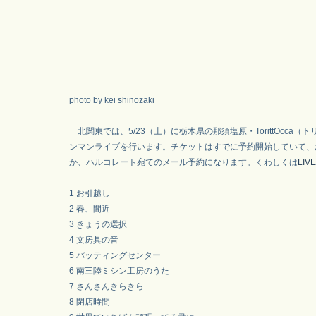
photo by kei shinozaki
北関東では、5/23（土）に栃木県の那須塩原・TorittOcca（
ンマンライブを行います。チケットはすでに予約開始していて、
か、ハルコレート宛てのメール予約になります。くわしくは
LI
1 お引越し
2 春、間近
3 きょうの選択
4 文房具の音
5 バッティングセンター
6 南三陸ミシン工房のうた
7 さんさんきらきら
8 閉店時間