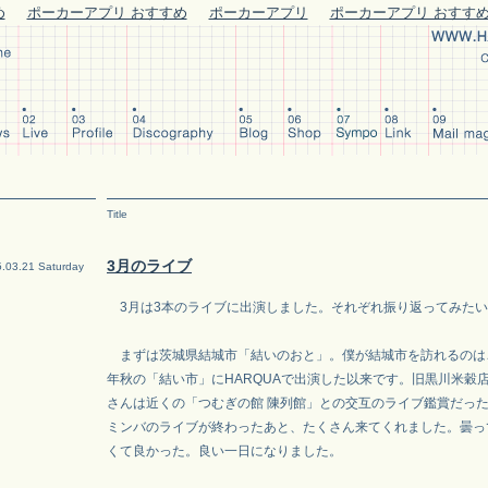
め
ポーカーアプリ おすすめ
ポーカーアプリ
ポーカーアプリ おすす
Title
3月のライブ
.03.21 Saturday
3月は3本のライブに出演しました。それぞれ振り返ってみたい
まずは茨城県結城市「結いのおと」。僕が結城市を訪れるのはこれ
年秋の「結い市」にHARQUAで出演した以来です。旧黒川米穀
さんは近くの「つむぎの館 陳列館」との交互のライブ鑑賞だっ
ミンバのライブが終わったあと、たくさん来てくれました。曇っ
くて良かった。良い一日になりました。