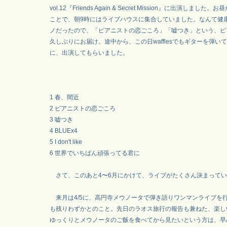
vol.12『Friends Again & Secret Mission』に出演しま
ことで、朝9時にはライブハウスに集合していました。なんて健
ノだったので、「ピアニストの恋ごころ」「嘘つき」という、ピ
久しぶりにお届け。途中から、この日wafflesでもギターを弾い
に、出演してもらいました。
1 春、間近
2 ピアニストの恋ごころ
3 嘘つき
4 BLUEx4
5 I don't like
6 世界でいちばん頑張ってる君に
さて、このあと4〜6月にかけて、ライブがたくさん決まってい
来月は4/5に、高円寺メウノータで弾き語りワンマンライブを
も残りわずかとのこと。先日のラオス旅行の報告も兼ねた、楽し
ゆっくりとメウノータのご飯を食べてから見たいという方は、早