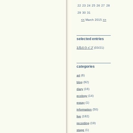
22
23
24
25
26
27
28
29
30
31
<<
March 2015
>>
selected entries
3月のライブ
(03/21)
categories
art
(6)
blog
(92)
diary
(16)
ecology
(14)
essay
(1)
information
(50)
live
(182)
recording
(19)
stage
(1)