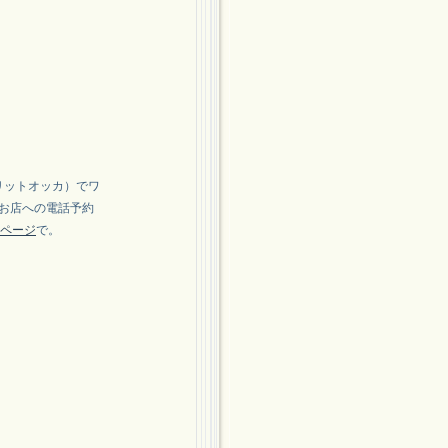
トリットオッカ）でワ
お店への電話予約
VEページ
で。