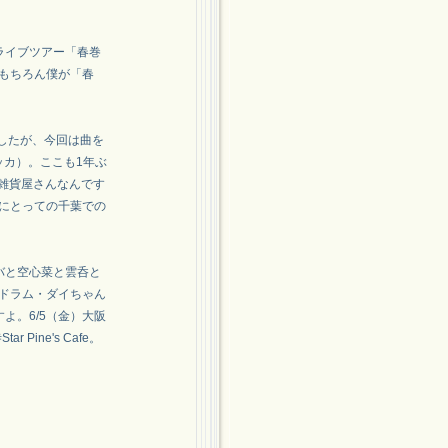
ライブツアー「春巻
もちろん僕が「春
ましたが、今回は曲を
オッカ）。ここも1年ぶ
て。雑貨屋さんなんです
にとっての千葉での
バと空心菜と雲呑と
ドラム・ダイちゃん
よ。6/5（金）大阪
r Pine's Cafe。