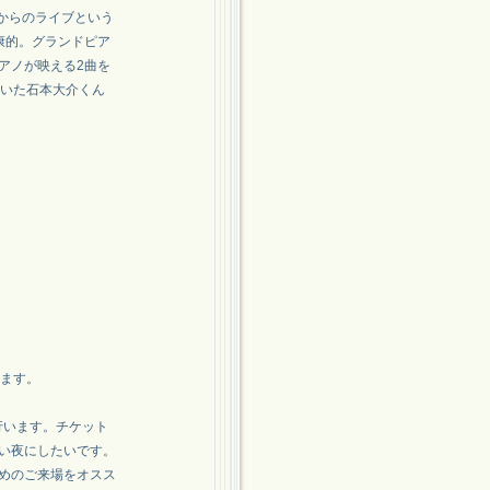
した。お昼からのライブという
康的。グランドピア
アノが映える2曲を
ていた石本大介くん
ます。
行います。チケット
い夜にしたいです。
めのご来場をオスス