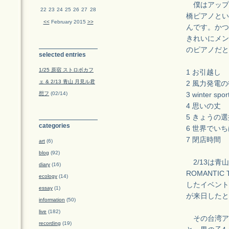
僕はアップ
22
23
24
25
26
27
28
橋ピアノとい
<<
February 2015
>>
んです。かつ
きれいにメン
のピアノだと
selected entries
1/25 原宿 ストロボカフ
1 お引越し
ェ & 2/13 青山 月見ル君
2 風力発電の
想フ
(02/14)
3 winter spor
4 思いの丈
5 きょうの選
categories
6 世界でい
7 閉店時間
art
(6)
blog
(92)
2/13は青
diary
(16)
ROMANTI
ecology
(14)
したイベント
essay
(1)
が来日したと
information
(50)
live
(182)
その台湾アー
recording
(19)