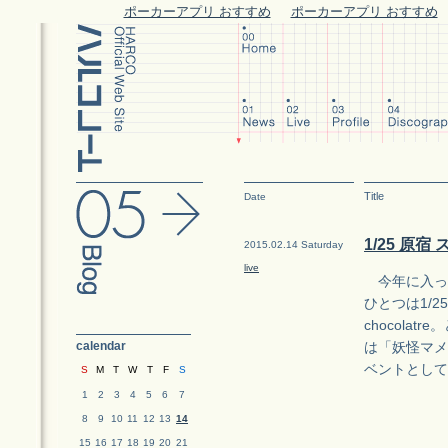
ポーカーアプリ おすすめ
ポーカーアプリ おすすめ
Title
Date
1/25 原宿
2015.02.14 Saturday
live
今年に入っ
ひとつは1/2
chocol
calendar
は「妖怪マメ
ベントとして
S
M
T
W
T
F
S
1
2
3
4
5
6
7
8
9
10
11
12
13
14
15
16
17
18
19
20
21