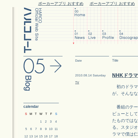
ポーカーアプリ おすすめ
ポーカーアプリ おすすめ
Title
Date
NHKドラ
2010.08.14 Saturday
TV
初のドラマ
が。そんなな
calendar
番組のテー
ビューとして
S
M
T
W
T
F
S
たものではな
1
2
3
4
る。スタジオ
5
6
7
8
9
10
11
ラマで僕は仁
12
13
14
15
16
17
18