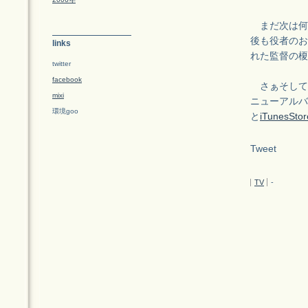
まだ次は何
後も役者のお
links
れた監督の榎
twitter
facebook
さぁそして
mixi
ニューアルバム
環境goo
と
iTunesStor
Tweet
TV
-