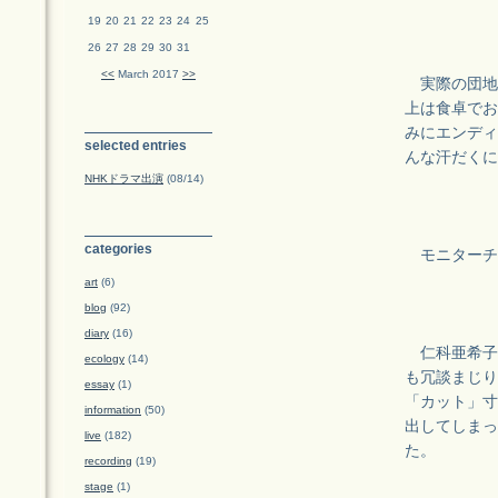
19
20
21
22
23
24
25
26
27
28
29
30
31
<<
March 2017
>>
実際の団地
上は食卓でお
みにエンディ
selected entries
んな汗だくに
NHKドラマ出演
(08/14)
categories
モニターチ
art
(6)
blog
(92)
diary
(16)
仁科亜希子
ecology
(14)
も冗談まじり
essay
(1)
「カット」寸
information
(50)
出してしまっ
live
(182)
た。
recording
(19)
stage
(1)