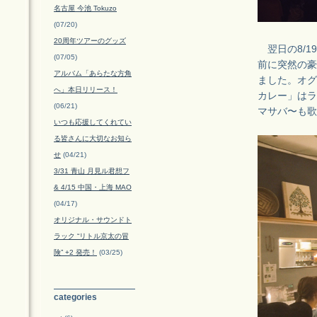
名古屋 今池 Tokuzo
(07/20)
20周年ツアーのグッズ
翌日の8/1
(07/05)
前に突然の豪
アルバム「あらたな方角
ました。オグ
へ」本日リリース！
カレー」はラ
(06/21)
マサバ〜も歌
いつも応援してくれてい
る皆さんに大切なお知ら
せ
(04/21)
3/31 青山 月見ル君想フ
& 4/15 中国・上海 MAO
(04/17)
オリジナル・サウンドト
ラック “リトル京太の冒
険” +2 発売！
(03/25)
categories