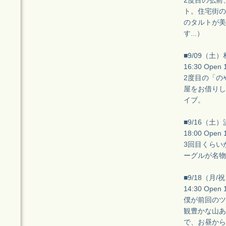
2度目の弘前
ト。住宅街の
のタルトが美
す...）
■9/09（土
16:30 Open
2度目の「の
屋をお借りし
イブ。
■9/16（土）浜
18:00 Open
3回目くらい
ーグルが名物
■9/18（月/祝
14:30 Open
僕が前回のツ
観豊かな山あ
で、お昼から