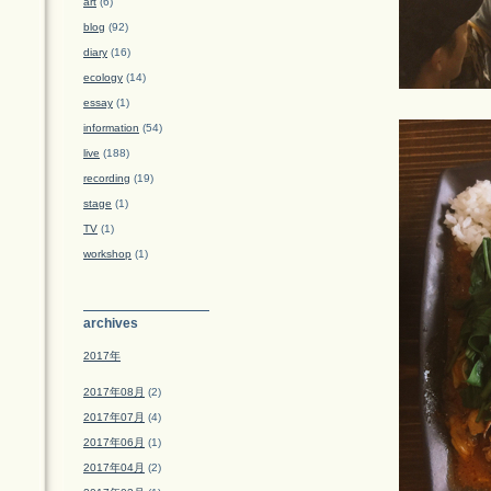
art
(6)
blog
(92)
diary
(16)
ecology
(14)
essay
(1)
information
(54)
live
(188)
recording
(19)
stage
(1)
TV
(1)
workshop
(1)
archives
2017年
2017年08月
(2)
2017年07月
(4)
2017年06月
(1)
2017年04月
(2)