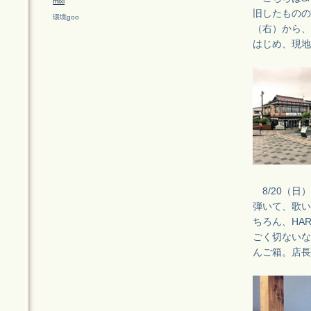
mixi
旧したものの
環境goo
（右）から、
はじめ、現地
8/20（日）
弾いて、歌い
ちろん、HA
ごく切ないな
んご箱。店長