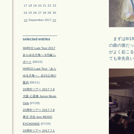
17
18
19
20
21
22
23
24
25
26
27
28
29
30
<<
September 2017
>>
まずは8/18
selected entries
の曲の後だっ
HARCO Last Tour 2017
がよく起こる
あらゆる方角へ 8月編 レ
ても幸先良い
ポート
(08/23)
HARCO Last Tour「あら
ゆる方角へ」全22公演の
案内
(08/11)
20周年ツアー 2017.7.9
大阪 心斎橋 Janus Music
Club
(07/28)
20周年ツアー 2017.7.8
東京 渋谷 duo MUSIC
EXCHANGE
(07/25)
20周年ツアー 2017.7.1