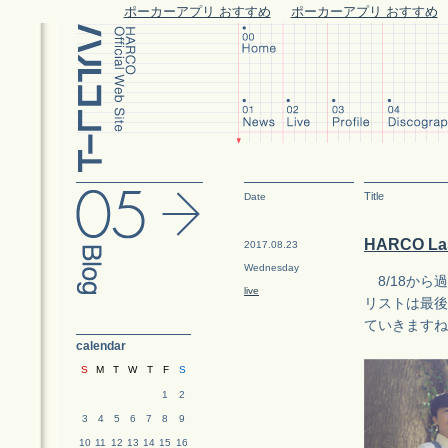
ポーカーアプリ おすすめ
ポーカーアプリ おすすめ
Title
Date
HARCO L
2017.08.23
Wednesday
8/18から
live
リストは最後
ていきますね
calendar
S
M
T
W
T
F
S
1
2
3
4
5
6
7
8
9
10
11
12
13
14
15
16