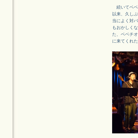
続いてベベチ
以来、久しぶ
当によく対バ
もおかしくな
た、ベベチオ
に来てくれた