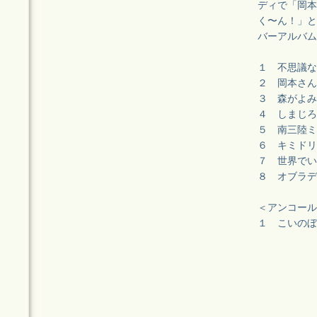
ディで「岡本
く〜ん！」と
バーアルバム
１ 不思議
２ 岡本さん
３ 森がよ
４ しまじ
５ 南三陸
６ キミド
７ 世界で
８ オブラ
＜アンコール
１ こいのぼ