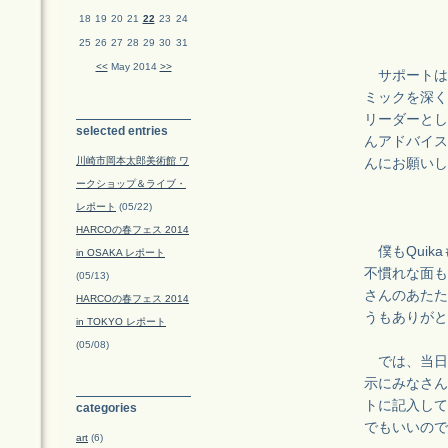
18
19
20
21
22
23
24
25
26
27
28
29
30
31
<<
May 2014
>>
サポートは
ミックを深く
リーダーとし
selected entries
んアドバイス
川崎市岡本太郎美術館 ワ
んにお願いし
ークショップ＆ライブ・
レポート
(05/22)
HARCOの春フェス 2014
僕もQuik
in OSAKA レポート
不慣れな面も
(05/13)
さんのあたた
HARCOの春フェス 2014
うもありがと
in TOKYO レポート
(05/08)
では、当日
示にみなさん
トに記入して
categories
でもいいので
art
(6)