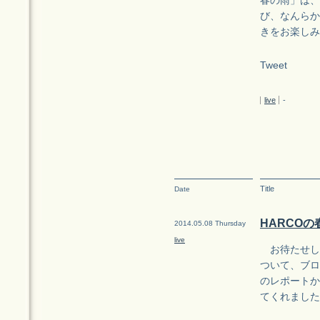
春の雨」は、
び、なんらか
きをお楽しみ
Tweet
live
-
Title
Date
HARCOの春
2014.05.08 Thursday
live
お待たせしま
ついて、ブログ
のレポートか
てくれました