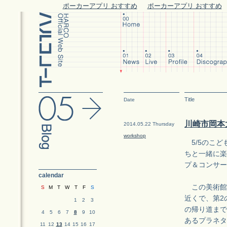
ポーカーアプリ おすすめ
ポーカーアプリ おすすめ
Title
Date
川崎市岡本
2014.05.22 Thursday
workshop
5/5のこど
ちと一緒に楽し
プ＆コンサー
calendar
この美術館
S
M
T
W
T
F
S
近くで、第2
1
2
3
の帰り道まで
4
5
6
7
8
9
10
あるプラネタ
11
12
13
14
15
16
17