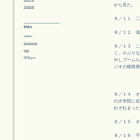
から見た。
2006年
８／１１ 二
links
８／１２ 浅
twitter
facebook
８／１３ こ
mixi
く。小ぶりな
環境goo
やしブームら
ジオの模様替
８／１４ オ
の大学院に在
れぞれまった
８／１５ オ
８／１６ 千