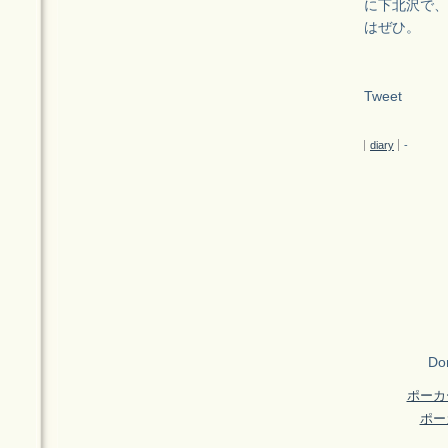
に下北沢で、
はぜひ。
Tweet
diary
-
Don
ポーカ
ポー