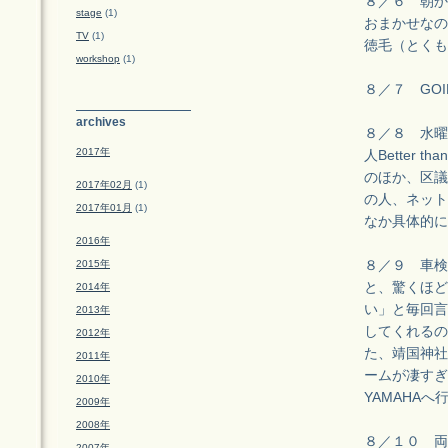
８／６ 朝か
stage
(1)
おまかせなの
TV
(1)
徳毛（とくも
workshop
(1)
８／７ GO
archives
８／８ 水曜
2017年
人Better
のほか、区議
2017年02月
(1)
の人、ネット
2017年01月
(1)
なか具体的に
2016年
2015年
８／９ 車検
と、驚くほど
2014年
い」と毎回言
2013年
してくれるの
2012年
た、靖国神社
2011年
ームが凄すぎ
2010年
YAMAHA
2009年
2008年
８／１０ 両
2007年