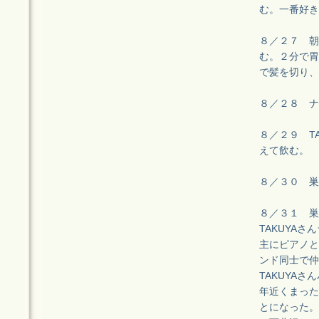
む。一番好き
８／２７ 朝
む。２分で胃
で髪を切り、
８／２８ ナ
８／２９ T
えて飲む。
８／３０ 巣
８／３１ 巣
TAKUYA
主にピアノと
ンド同士で仲
TAKUYA
年近くまった
とになった。