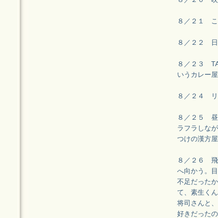
８／２１ こ
８／２２ 日
８／２３ T
いうカレー屋
８／２４ リ
８／２５ 昼
ラフラしなが
つけの漢方屋
８／２６ 飛
へ向かう。目
不足だったか
て、素生くん
将司さんと、
好きだったの