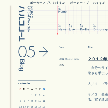
ポーカーアプリ おすすめ
ポーカーアプリ おすすめ
Title
Date
２０１２年
2012.08.31 Friday
diary
自分のライ
暑さも手伝っ
calendar
８／１ プラ
S
M
T
W
T
F
S
８／２ 昼過
1
2
3
4
る。家で練習
5
6
7
8
9
10
11
12
13
14
15
16
17
18