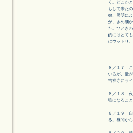
く。どこかと
もして来たの
始、照明によ
が、きめ細か
た。ひときわ
的にはとても
にウットリ。
８／１７ こ
いるが、量が
吉祥寺にライ
８／１８ 夜
強になること
８／１９ 自
る。昼間から
８／２０ 映