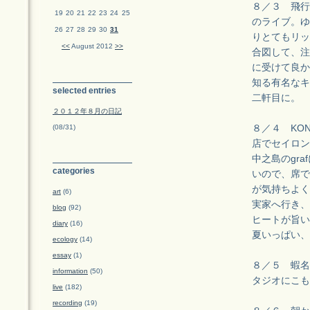
８／３ 飛行
19
20
21
22
23
24
25
のライブ。ゆ
26
27
28
29
30
31
りとてもリッ
<<
August 2012
>>
合図して、注
に受けて良か
知る有名なキ
selected entries
二軒目に。
２０１２年８月の日記
(08/31)
８／４ KO
店でセイロン
中之島のgr
categories
いので、席で
が気持ちよく
art
(6)
実家へ行き、
blog
(92)
ヒートが旨い
diary
(16)
夏いっぱい、
ecology
(14)
essay
(1)
８／５ 蝦名
information
(50)
タジオにこも
live
(182)
recording
(19)