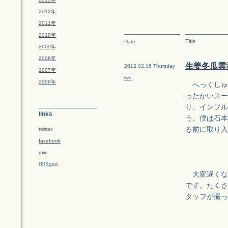
2012年
2011年
2010年
Title
Date
2009年
2008年
生姜冬瓜雲呑
2012.02.16 Thursday
2007年
live
2006年
へっくしゅ
ったかいスー
り、インフル
links
う。僕は石本
る前に取り入
twitter
facebook
mixi
環境goo
大変遅くなりま
です。たくさ
タッフが撮っ