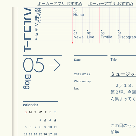
ポーカーアプリ おすすめ
ポーカーアプリ おすすめ
Title
Date
ミュージック
2012.02.22
Wednesday
２／１８、
live
第２弾。今回
ん集まってく
calendar
S
M
T
W
T
F
S
1
2
3
4
この日のセッ
5
6
7
8
9
10
11
前半
12
13
14
15
16
17
18