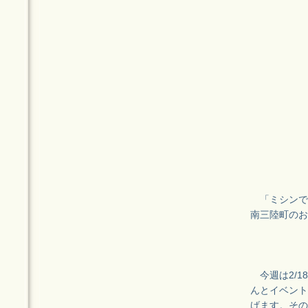
「ミシンで
南三陸町のお
今週は2/1
んとイベント
げます。その