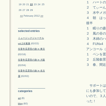
１ ハートの
19
20
21
22
23
24
25
２ てぃーん
26
27
28
29
３ 水中メガネ
<<
February 2012
>>
４ 朝 はっ
後半
１ 眠りの森
selected entries
２ 風の谷の
ミュージックジャーナル
３ 木綿のハ
vol.2＠巣巣
(02/22)
４ FUNx4
アンコール（
生姜冬瓜雲呑の旅 in 東京
１ ペンを置
(02/16)
２ 丘陵叙景
生姜冬瓜雲呑の旅 in 大阪
３ 春、間近
(02/04)
生姜冬瓜雲呑の旅 in 名古
屋
(02/02)
サポートはギ
にも参加して
categories
いので、３人
art
(6)
った！
blog
(92)