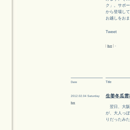
ク」。サポー
から登場して
お越しをおま
Tweet
live
-
Title
Date
生姜冬瓜雲呑
2012.02.04 Saturday
live
翌日、大阪は心
が、大人っぽ
りだったみた