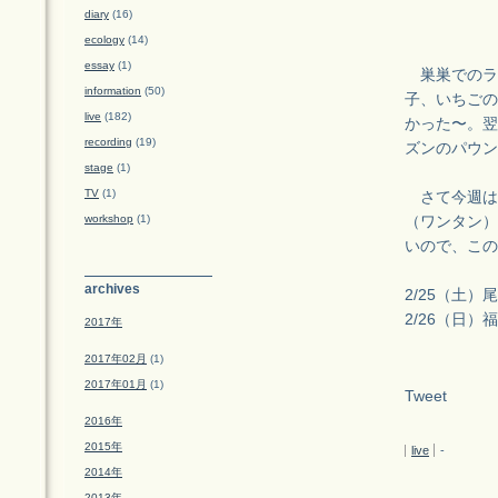
diary
(16)
ecology
(14)
essay
(1)
巣巣でのライブ
information
(50)
子、いちごの
live
(182)
かった〜。翌
recording
(19)
ズンのパウン
stage
(1)
TV
(1)
さて今週は、
workshop
(1)
（ワンタン）
いので、この
archives
2/25（土）尾道
2/26（日）福岡 
2017年
2017年02月
(1)
2017年01月
(1)
Tweet
2016年
2015年
live
-
2014年
2013年