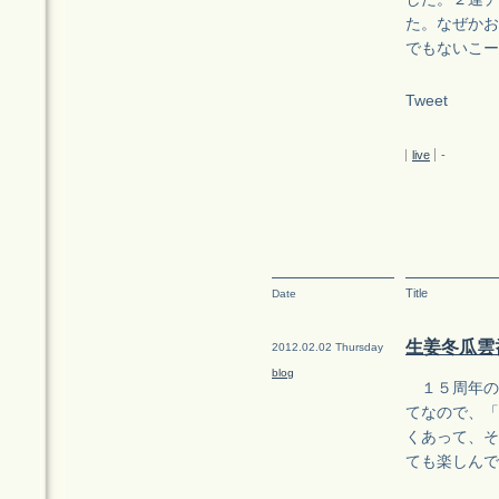
た。なぜかお
でもないこー
Tweet
live
-
Title
Date
生姜冬瓜雲呑
2012.02.02 Thursday
blog
１５周年の
てなので、「
くあって、そ
ても楽しんで