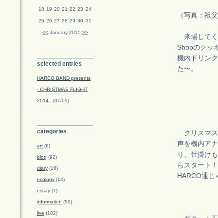
18
19
20
21
22
23
24
（写真：祖父
25
26
27
28
29
30
31
<<
January 2015
>>
来場してくれ
Shopのク
機内ドリンク
selected entries
た〜。
HARCO BAND presents
- CHRISTMAS FLIGHT
2014 -
(01/09)
categories
クリスマス
声を機内アナ
art
(6)
り、仕掛けも
blog
(92)
らスタート！
diary
(16)
HARCO通
ecology
(14)
essay
(1)
information
(50)
live
(182)