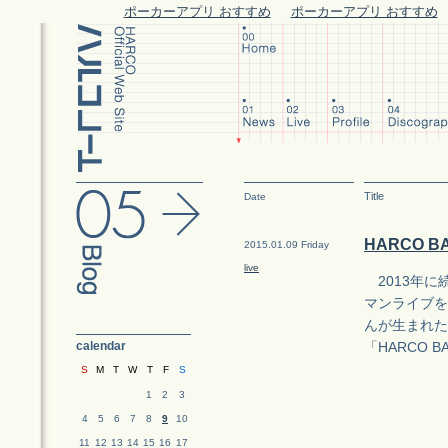
ポーカーアプリ おすすめ
ポーカーアプリ おすすめ
Title
Date
HARCO BAN
2015.01.09 Friday
live
2013年に続き
マンライブを
んが生まれた
calendar
「HARCO BAN
S
M
T
W
T
F
S
1
2
3
4
5
6
7
8
9
10
11
12
13
14
15
16
17