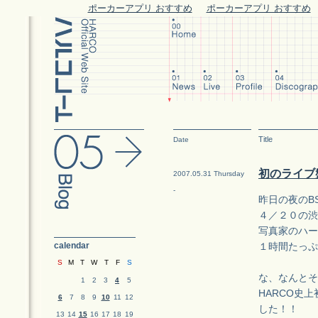
ポーカーアプリ おすすめ
ポーカーアプリ おすすめ
Title
Date
初のライブ
2007.05.31 Thursday
-
昨日の夜のBS
４／２０の渋
写真家のハー
calendar
１時間たっぷ
S
M
T
W
T
F
S
な、なんとそ
1
2
3
4
5
HARCO史
6
7
8
9
10
11
12
した！！
13
14
15
16
17
18
19