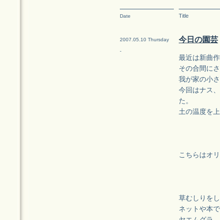
Title
Date
今日の園芸
2007.05.10 Thursday
-
最近は新曲作
その合間にさ
我が家の小さ
今回はナス、
た。
土の温度を上
こちらはオリ
草むしりをし
ネットや本で
ヤエムグラ、