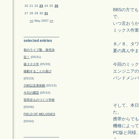
20
21
22
23
24
25
26
BBSの方で
27
28
29
30
31
で、
<<
May 2007
>>
いつ言おうか
ミックス作業
selected entries
８／８、タワ
初のライブ盤、発売決
夏の真ん中ま
定！
(05/31)
今回のミック
築３００年
(05/26)
エンジニアの
移動することの喜び
バンドメンバ
(05/23)
川村記念美術館
(05/15)
今日の園芸
(05/10)
世田谷ものづくり学校
そして、本日
(05/06)
た。
FIELD OF MELODIES
携帯からでも
(05/04)
機種によって
PC版と同様、