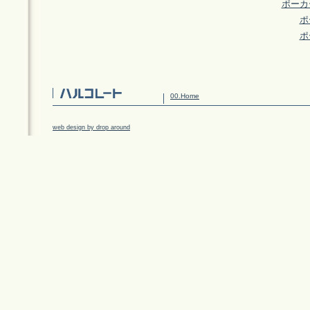
ポーカ
ポ
ポ
00.Home
web design by drop around