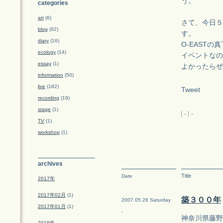
う。
categories
art
(6)
さて、今日５／
blog
(92)
す。
diary
(16)
O-EASTの
ecology
(14)
イベントなの
essay
(1)
よかったらぜ
information
(50)
live
(182)
Tweet
recording
(19)
stage
(1)
-
-
TV
(1)
workshop
(1)
archives
Title
Date
2017年
2017年02月
(1)
築３００年
2007.05.26 Saturday
2017年01月
(1)
-
神奈川県藤野
2016年