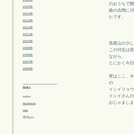
のおうちで開
2015年
曲の合間に川
2014年
たです。
2013年
2012年
2011年
2010年
高尾山の少し
2009年
この付近は昔
2008年
ながら、
2007年
とにかく今日
2006年
実はここ、今日
の
links
イシイリョウ
イシイさんの
twitter
おじゃましま
facebook
mixi
環境goo