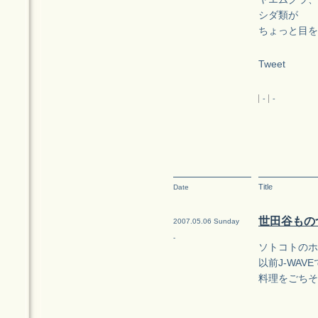
シダ類が
ちょっと目を
Tweet
-
-
Title
Date
世田谷もの
2007.05.06 Sunday
-
ソトコトのホー
以前J-WA
料理をごちそ