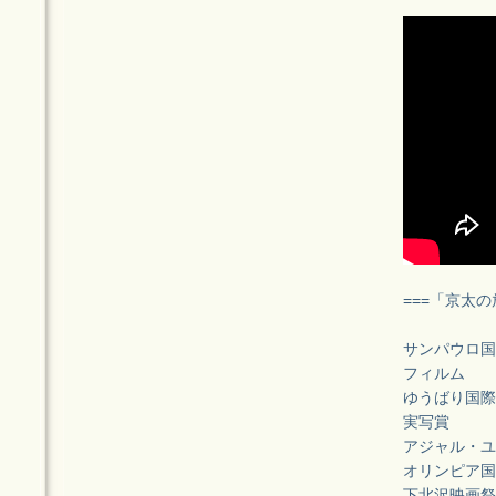
===「京太の
サンパウロ国
フィルム
ゆうばり国際
実写賞
アジャル・ユ
オリンピア国
下北沢映画祭