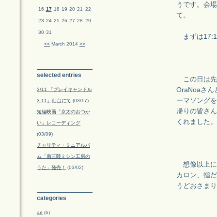
うです。会場
16
17
18
19
20
21
22
て。
23
24
25
26
27
28
29
30
31
まずは17:
<<
March 2014
>>
selected entries
この日は先
OraNoa
3/11 「プレイキャンドル
ーマソングを
3.11」仙台にて
(03/17)
帰りの皆さん
短編映画「京太のおつか
くれました。
い」レコーディング
(03/09)
チャリティ・ミニアルバ
ム「南三陸ミシン工房の
想像以上に
うた」発売！
(03/02)
カロン、指だ
うどおさまり
categories
art
(6)