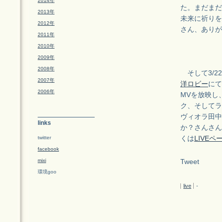
2014年
た。まだまだ
2013年
未来に祈りを
2012年
さん、ありが
2011年
2010年
2009年
2008年
そして3/2
2007年
洋ロビー
にて
2006年
MVを放映し
ク、そしてラ
ヴィオラ田中
links
か？さんさん
twitter
くは
LIVEペ
facebook
mixi
Tweet
環境goo
live
-