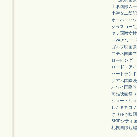
山形国際ムー
小津安二郎記
オーバーハウ
グラスゴー短
キン国際女性
IFVAアワー
ガルフ映画祭
アテネ国際フ
ロービング・
ロード・アイ
ハートランド
グアム国際映
ハワイ国際映
高雄映画祭（
ショートショ
したまちコ
きりゅう映画
SKIPシテ
札幌国際短編