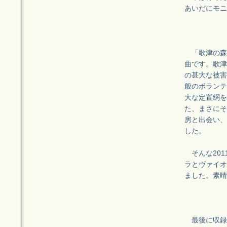
あいだにモニ
「歌津の森
曲です。歌津
の甚大な被害
般のボランテ
大な定置網を
た、まさにそ
房と出会い、
した。
そんな201
ラとヴァイオ
ました。素晴
最後に収録さ