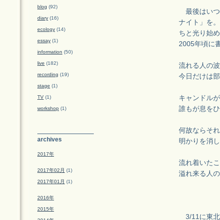
blog
(92)
最後はいつ
diary
(16)
ナイト」を。
ecology
(14)
ちと光り始め
essay
(1)
2005年頃
information
(50)
live
(182)
流れる人の波
recording
(19)
今日だけは部
stage
(1)
TV
(1)
キャンドルが
誰もが息をひ
workshop
(1)
何故ならそれ
archives
明かりを消し
2017年
流れ着いたこ
2017年02月
(1)
溢れ来る人の
2017年01月
(1)
2016年
2015年
3/11に東