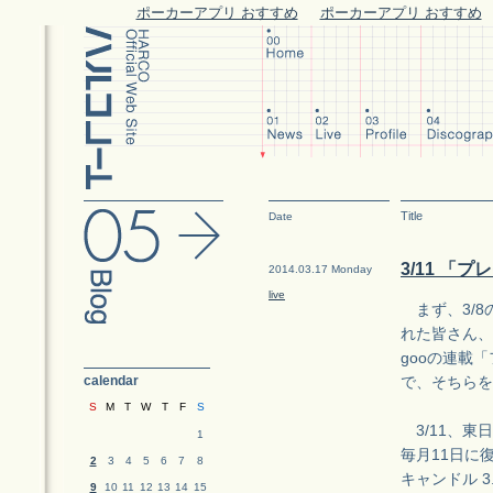
ポーカーアプリ おすすめ
ポーカーアプリ おすすめ
Title
Date
3/11 「
2014.03.17 Monday
live
まず、3/8
れた皆さん、
gooの連載
calendar
で、そちらを
S
M
T
W
T
F
S
3/11、東
1
毎月11日に
2
3
4
5
6
7
8
キャンドル 
9
10
11
12
13
14
15