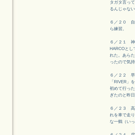
タガタ言って
るんじゃない
６／２０ 自
ら練習。
６／２１ 神
HARCOと
れた。あらた
ったので気持
６／２２ 早
「RIVER
初めて行った
ぎたのと昨日
６／２３ 高
れを車で走り
な一鶴（いっ
６／２４ 戻