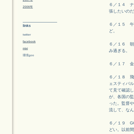
６／１４ ナ
2006年
張したいのだ
６／１５ 午
links
ど。
twitter
facebook
６／１６ 朝
mixi
み過ぎる。
環境goo
６／１７ 金
６／１８ 飛
ェスティバル
て見て確認し
が、各国の監
った。監督や
流して、なん
６／１９ G
どい。以前間