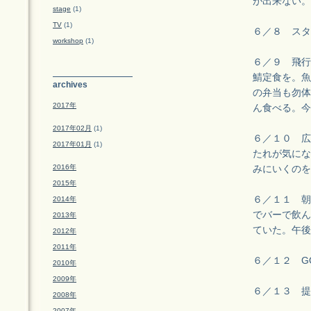
が出来ない。
stage
(1)
TV
(1)
６／８ スタ
workshop
(1)
６／９ 飛行
鯖定食を。魚
archives
の弁当も勿体
2017年
ん食べる。今
2017年02月
(1)
６／１０ 広
2017年01月
(1)
たれが気にな
2016年
みにいくのを
2015年
６／１１ 朝
2014年
でバーで飲ん
2013年
ていた。午後
2012年
2011年
６／１２ G
2010年
2009年
６／１３ 提
2008年
2007年