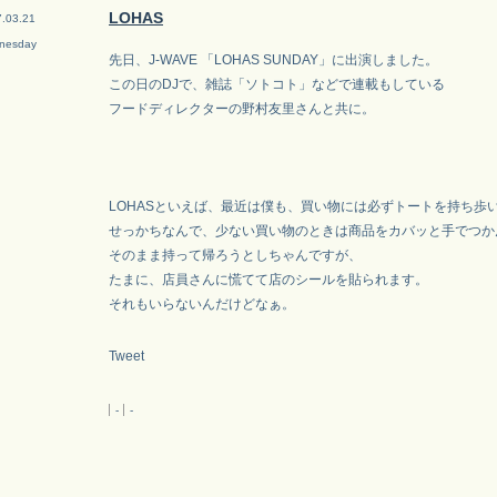
LOHAS
.03.21
nesday
先日、J-WAVE 「LOHAS SUNDAY」に出演しました。
この日のDJで、雑誌「ソトコト」などで連載もしている
フードディレクターの野村友里さんと共に。
LOHASといえば、最近は僕も、買い物には必ずトートを持ち歩
せっかちなんで、少ない買い物のときは商品をカバッと手でつか
そのまま持って帰ろうとしちゃんですが、
たまに、店員さんに慌てて店のシールを貼られます。
それもいらないんだけどなぁ。
Tweet
-
-