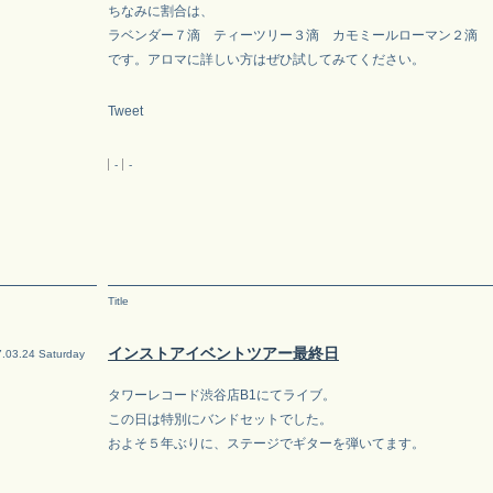
ちなみに割合は、
ラベンダー７滴 ティーツリー３滴 カモミールローマン２滴
です。アロマに詳しい方はぜひ試してみてください。
Tweet
-
-
Title
インストアイベントツアー最終日
.03.24 Saturday
タワーレコード渋谷店B1にてライブ。
この日は特別にバンドセットでした。
およそ５年ぶりに、ステージでギターを弾いてます。