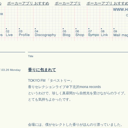
め
ポーカーアプリ おすすめ
ポーカーアプリ
ポーカーアプリ おすす
Title
香りに包まれて
7.03.26 Monday
TOKYO FM 「タペストリー」
香りセレクションライブ＠下北沢mona records
というわけで、珍しく真昼間から自然光を受けながらのライブ。
とても気持ちよかったです。
会場には、僕がセレクトした香りがほんのり漂っていました。