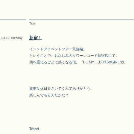
Title
新宿！
.03.13 Tuesday
インストアイベントツアー凱旋編。
ということで、おなじみのタワーレコード新宿店にて。
回を重ねるごとに熱くなる僕。「BE MY......BOYS&GIRLS;!」
貴重な休日をさいてくれてありがとう。
楽しんでもらえたかな？
Tweet