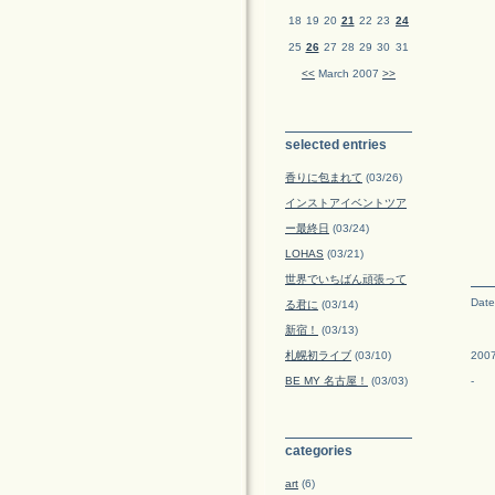
18
19
20
21
22
23
24
25
26
27
28
29
30
31
<<
March 2007
>>
selected entries
香りに包まれて
(03/26)
インストアイベントツア
ー最終日
(03/24)
LOHAS
(03/21)
世界でいちばん頑張って
Date
る君に
(03/14)
新宿！
(03/13)
札幌初ライブ
(03/10)
2007
BE MY 名古屋！
(03/03)
-
categories
art
(6)