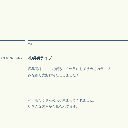
-
-
Title
札幌初ライブ
.03.10 Saturday
広島同様、ここ札幌も１０年目にして初めてのライブ。
みなさん大変お待たせしました！
今日もたくさんの人が集まってくれました。
いろんな方角から見られてます。