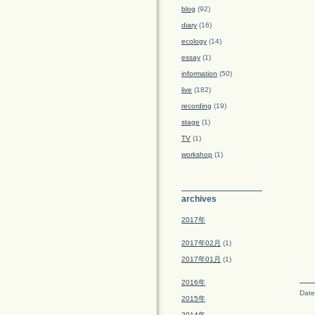
blog
(92)
diary
(16)
ecology
(14)
essay
(1)
information
(50)
live
(182)
recording
(19)
stage
(1)
TV
(1)
workshop
(1)
archives
2017年
2017年02月
(1)
2017年01月
(1)
2016年
Date
2015年
2014年