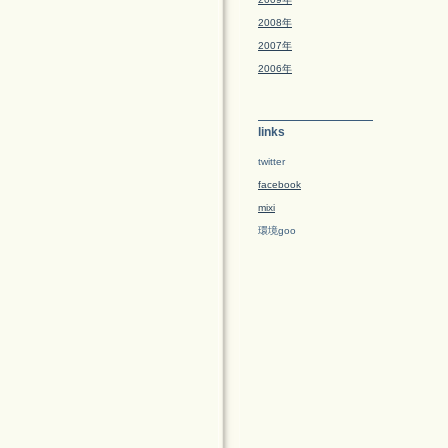
2008年
2007年
2006年
links
twitter
facebook
mixi
環境goo