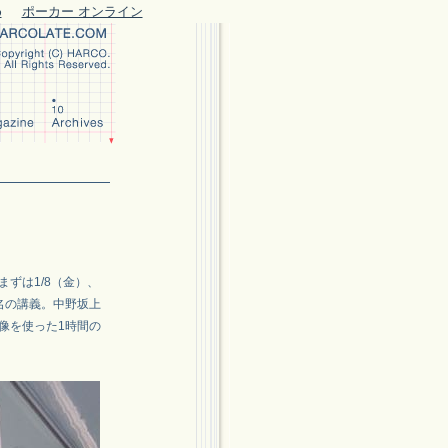
め
ポーカー オンライン
ずは1/8（金）、
名の講義。中野坂上
像を使った1時間の