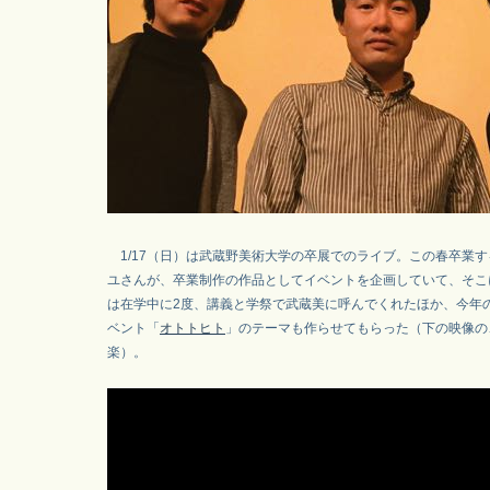
1/17（日）は武蔵野美術大学の卒展でのライブ。この春卒業す
ユさんが、卒業制作の作品としてイベントを企画していて、そこ
は在学中に2度、講義と学祭で武蔵美に呼んでくれたほか、今年
ベント「
オトトヒト
」のテーマも作らせてもらった（下の映像の
楽）。