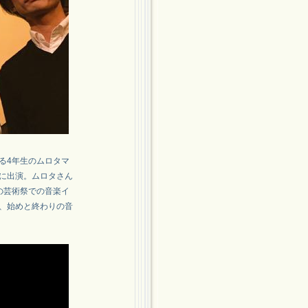
る4年生のムロタマ
に出演。ムロタさん
の芸術祭での音楽イ
、始めと終わりの音