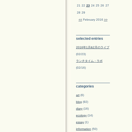
21
22
23
24
25
26
27
28
29
<<
February 2016
>>
selected entries
2016年1月&2月のライブ
(02/23)
ランチタイム・ラボ
(02/16)
categories
art
(6)
blog
(92)
diary
(16)
ecology
(14)
essay
(1)
information
(50)