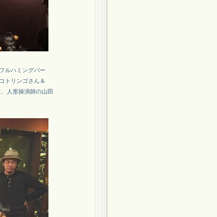
フルハミングバー
コトリンゴさん＆
のは、人形操演師の山田