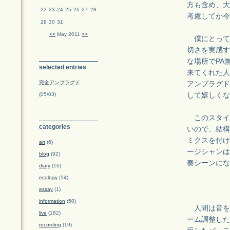
方も含め、大
22
23
24
25
26
27
28
考慮してか今
29
30
31
<<
May 2011
>>
僕にとって
切さを実感す
な場所でPA
selected entries
来てくれた人
完全アンプラグド
アンプラグド
(05/03)
して嬉しくな
このスタイ
categories
いので、結構
ミクスを付け
art
(6)
ージシャンは
blog
(92)
奏シーンにな
diary
(16)
ecology
(14)
essay
(1)
information
(50)
人間は音を
live
(182)
ーム調整した
recording
(19)