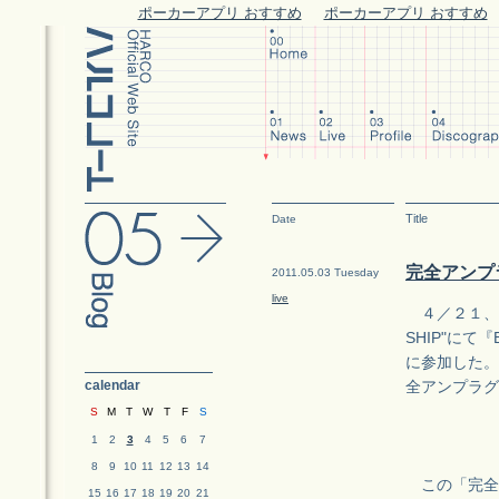
ポーカーアプリ おすすめ
ポーカーアプリ おすすめ
Title
Date
完全アンプ
2011.05.03 Tuesday
live
４／２１、下
SHIP"にて
に参加した。
calendar
全アンプラグ
S
M
T
W
T
F
S
1
2
3
4
5
6
7
8
9
10
11
12
13
14
この「完全
15
16
17
18
19
20
21