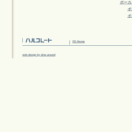
ポーカ
ポ
ポ
00.Home
web design by drop around