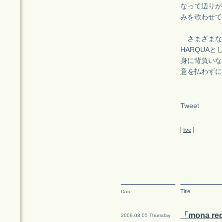
なって辺りが
みを歌わせて
さまざまな
HARQUA
身に背負いな
意を払わずに
Tweet
live
-
Title
Date
「mona r
2009.03.05 Thursday