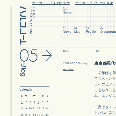
ポーカーアプリ おすすめ
ポーカーアプリ おすすめ
Title
Date
東京都現代
2009.03.30 Monday
recording
７年ほど前
てもらった折
ェイのピアノ
calendar
てもらうこと
み、エンジニ
S
M
T
W
T
F
S
1
2
3
4
5
6
7
夜はさくっ
8
9
10
11
12
13
14
トたちに新し
15
16
17
18
19
20
21