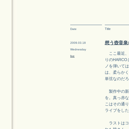
Title
Date
想う壺音泉@梅
2009.03.18
Wednesday
ここ最近、
live
りのHARC
ノを弾いては
は、柔らかく
単弦なのだろ
製作中の新
を。真っ赤な
こはその通り
ライブをした
ラストはコト