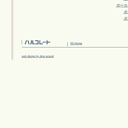
ポーカ
ポ
ポ
00.Home
web design by drop around