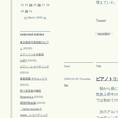
増えていた。
22
23
24
25
26
27
28
29
30
31
<<
March 2009
>>
Tweet
recording
-
selected entries
東京都現代美術館のピア
ノ
(03/30)
ピアノトリオ＠新宿
LOFT
(03/26)
Title
Date
ピアノ・レコーディング
(03/24)
ピアノトリ
家庭菜園 サヤエンドウ
2009.03.26 Thursday
(03/21)
live
朝から昼に
想う壺音泉@梅田
気急上昇中の
Shangri-La
(03/18)
では初めての
環境作戦会議
(03/15)
「mona records 5
次のアルバ
years」レコーディング
コーディング