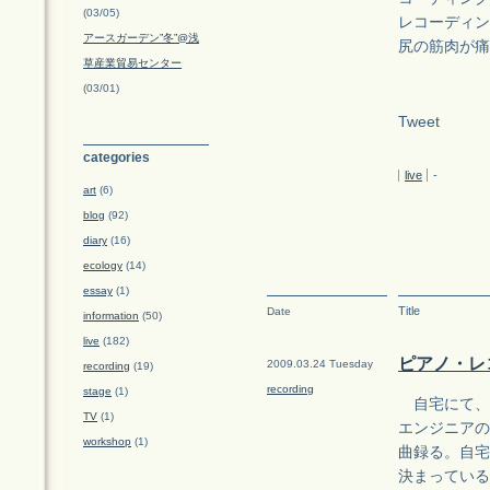
(03/05)
レコーディン
アースガーデン”冬”@浅
尻の筋肉が痛
草産業貿易センター
(03/01)
Tweet
categories
live
-
art
(6)
blog
(92)
diary
(16)
ecology
(14)
essay
(1)
Title
Date
information
(50)
live
(182)
ピアノ・レ
2009.03.24 Tuesday
recording
(19)
recording
stage
(1)
自宅にて、
TV
(1)
エンジニアの
workshop
(1)
曲録る。自宅
決まっている