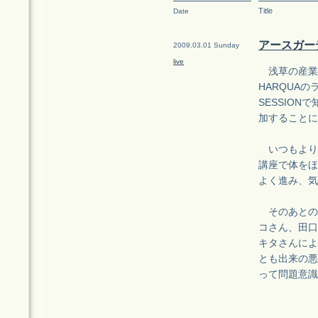
Title
Date
アースガー
2009.03.01 Sunday
live
浅草の産業貿
HARQUAのラ
SESSIO
加することに
いつもより早
講座で体をほ
よく進み、気
そのあとの
コさん、田口
キタさんによ
とも出来の悪
って問題意識