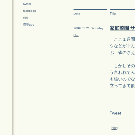
twitter
facebook
Title
Date
mixi
環境goo
家庭菜園 
2009.03.21 Saturday
blog
ここ１週間
ウなどがぐん
ぶ、雀のさえ
しかしその
う言われてみ
も強いのでな
立ってきて欲
Tweet
blog
-