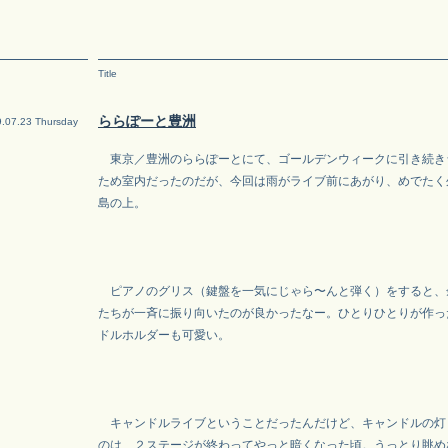
Title
ららぽーと豊洲
.07.23 Thursday
東京／豊洲のららぽーとにて、ゴールデンウィークに引き続き
ため室内だったのだが、今回は雨がライブ前にあがり、めでたく
島の上。
ピアノのグリス（鍵盤を一気にじゃら〜んと弾く）をすると、
たちが一斉に振り向いたのが良かったなー。ひとりひとりが作っ
ドルホルダーも可愛い。
キャンドルライブということだったんだけど、キャンドルの灯
のは、２ステージが終わってやっと暗くなった頃。うっとり眺め