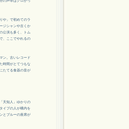
分の声帯はグロかっ
りや」で初めてのラ
ージシャンや古くか
の公演も多く、トム
で、ここでやれるの
マン。古いレコード
た時間がとてつもな
にたてる食器の音が
「天知人」ゆかりの
タイプの人が構内を
ンとブルーの座席が