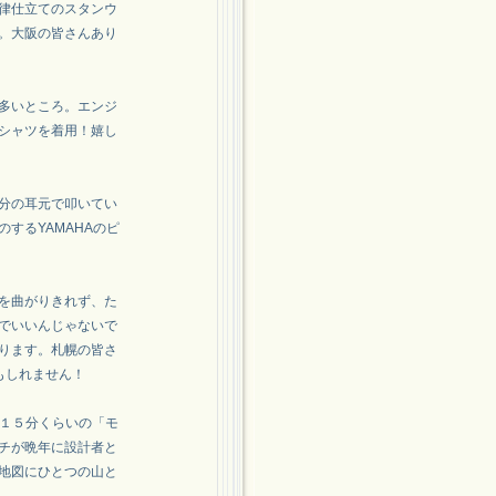
律仕立てのスタンウ
。大阪の皆さんあり
多いところ。エンジ
シャツを着用！嬉し
分の耳元で叩いてい
するYAMAHAのピ
を曲がりきれず、た
でいいんじゃないで
ります。札幌の皆さ
もしれません！
で１５分くらいの「モ
チが晩年に設計者と
地図にひとつの山と