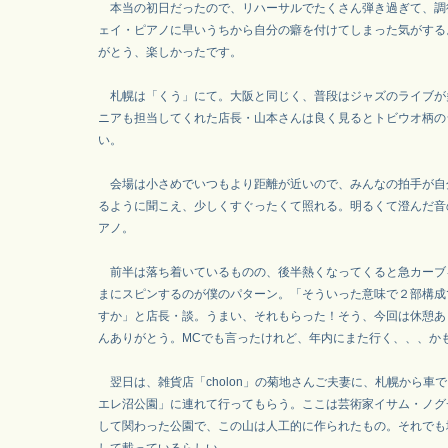
本当の初日だったので、リハーサルでたくさん弾き過ぎて、調
ェイ・ピアノに早いうちから自分の癖を付けてしまった気がする
がとう、楽しかったです。
札幌は「くう」にて。大阪と同じく、普段はジャズのライブが
ニアも担当してくれた店長・山本さんは良く見るとトビウオ柄の
い。
会場は小さめでいつもより距離が近いので、みんなの拍手が自
るように聞こえ、少しくすぐったくて照れる。明るくて澄んだ音の
アノ。
前半は落ち着いているものの、後半熱くなってくると急カーブ
まにスピンするのが僕のパターン。「そういった意味で２部構成
すか」と店長・談。うまい、それもらった！そう、今回は休憩あ
んありがとう。MCでも言ったけれど、年内にまた行く、、、か
翌日は、雑貨店「cholon」の菊地さんご夫妻に、札幌から車
エレ沼公園」に連れて行ってもらう。ここは芸術家イサム・ノグ
して関わった公園で、この山は人工的に作られたもの。それでも