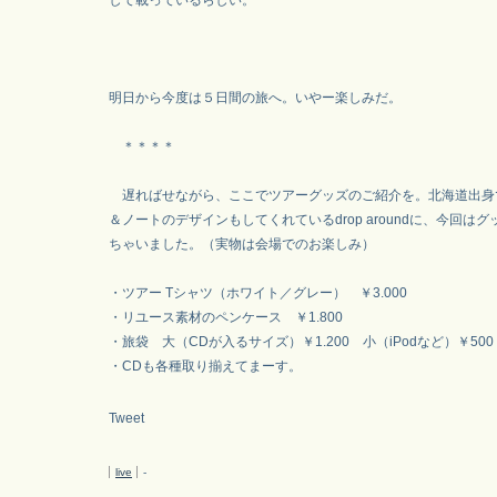
して載っているらしい。
明日から今度は５日間の旅へ。いやー楽しみだ。
＊＊＊＊
遅ればせながら、ここでツアーグッズのご紹介を。北海道出身
＆ノートのデザインもしてくれているdrop aroundに、今回は
ちゃいました。（実物は会場でのお楽しみ）
・ツアー Tシャツ（ホワイト／グレー） ￥3.000
・リユース素材のペンケース ￥1.800
・旅袋 大（CDが入るサイズ）￥1.200 小（iPodなど）￥500
・CDも各種取り揃えてまーす。
Tweet
live
-