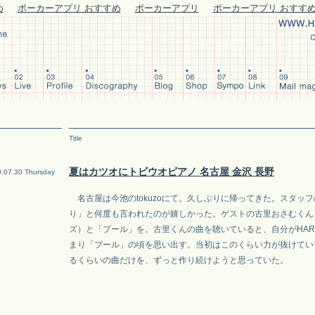
め
ポーカーアプリ おすすめ
ポーカーアプリ
ポーカーアプリ おすす
Title
夏はカツオにトビウオピアノ 名古屋 金沢 長野
.07.30 Thursday
名古屋は今池のtokuzoにて。久しぶりに帰ってきた。スタッ
り」と何度も言われたのが嬉しかった。ゲストの古里おさむくん
ズ）と「プール」を。古里くんの曲を聴いていると、自分がHAR
まり「プール」の頃を思い出す。当初はこのくらい力が抜けてい
るくらいの曲だけを、ずっと作り続けようと思っていた。