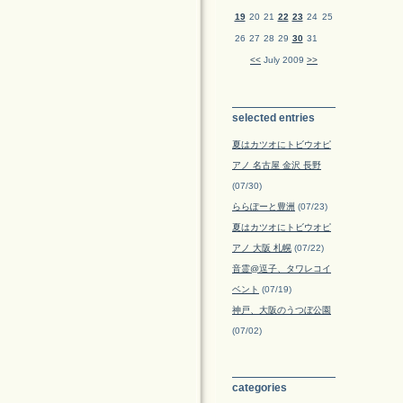
19
20
21
22
23
24
25
26
27
28
29
30
31
<<
July 2009
>>
selected entries
夏はカツオにトビウオピ
アノ 名古屋 金沢 長野
(07/30)
ららぽーと豊洲
(07/23)
夏はカツオにトビウオピ
アノ 大阪 札幌
(07/22)
音霊@逗子、タワレコイ
ベント
(07/19)
神戸、大阪のうつぼ公園
(07/02)
categories