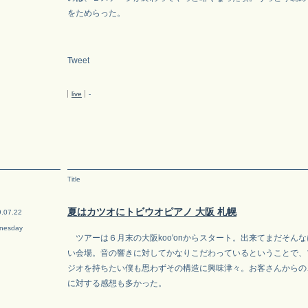
をためらった。
Tweet
live
-
Title
夏はカツオにトビウオピアノ 大阪 札幌
.07.22
nesday
ツアーは６月末の大阪koo'onからスタート。出来てまだそん
い会場。音の響きに対してかなりこだわっているということで、
ジオを持ちたい僕も思わずその構造に興味津々。お客さんからの
に対する感想も多かった。