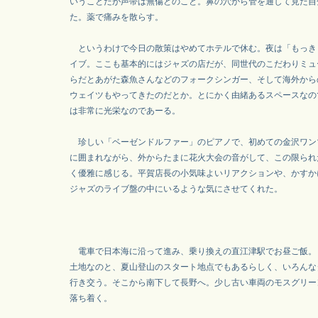
いうことだが声帯は無傷とのこと。鼻の穴から管を通して見た自
た。薬で痛みを散らす。
というわけで今日の散策はやめてホテルで休む。夜は「もっき
イブ。ここも基本的にはジャズの店だが、同世代のこだわりミュ
らだとあがた森魚さんなどのフォークシンガー、そして海外から
ウェイツもやってきたのだとか。とにかく由緒あるスペースなの
は非常に光栄なのであーる。
珍しい「ベーゼンドルファー」のピアノで、初めての金沢ワン
に囲まれながら、外からたまに花火大会の音がして、この限られ
く優雅に感じる。平賀店長の小気味よいリアクションや、かすか
ジャズのライブ盤の中にいるような気にさせてくれた。
電車で日本海に沿って進み、乗り換えの直江津駅でお昼ご飯。
土地なのと、夏山登山のスタート地点でもあるらしく、いろんな
行き交う。そこから南下して長野へ。少し古い車両のモスグリー
落ち着く。