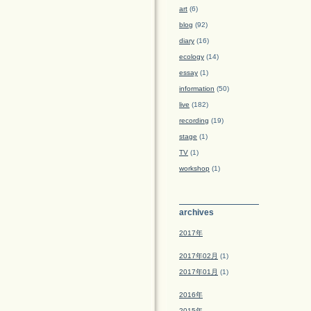
art
(6)
blog
(92)
diary
(16)
ecology
(14)
essay
(1)
information
(50)
live
(182)
recording
(19)
stage
(1)
TV
(1)
workshop
(1)
archives
2017年
2017年02月
(1)
2017年01月
(1)
2016年
2015年