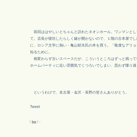
前回ははやしいとちゃんと訪れたネオンホール。ワンマンとし
て。店長が寝坊したらしく鍵が開かないので、１階の古本屋でし
に、ロシア文学に熱い・亀山郁夫氏の本を買う。「敬虔なアリョ
知るために。
相変わらず古いスペースだが、こういうところはずっと残って
ホームパーティに近い雰囲気でくつろいでしまい、思わず喋り過
というわけで、名古屋・金沢・長野の皆さんありがとう。
Tweet
live
-