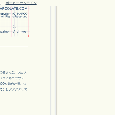
め
ポーカー オンライン
フの皆さんに「おかえ
（ウミネコサウン
COを始めた頃、つ
て少しグダグダして