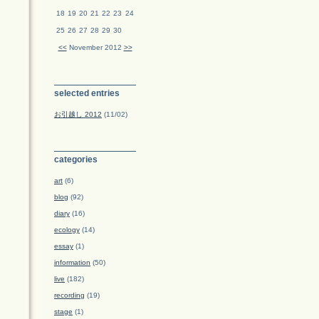
18
19
20
21
22
23
24
25
26
27
28
29
30
<<
November 2012
>>
selected entries
お引越し 2012
(11/02)
categories
art
(6)
blog
(92)
diary
(16)
ecology
(14)
essay
(1)
information
(50)
live
(182)
recording
(19)
stage
(1)