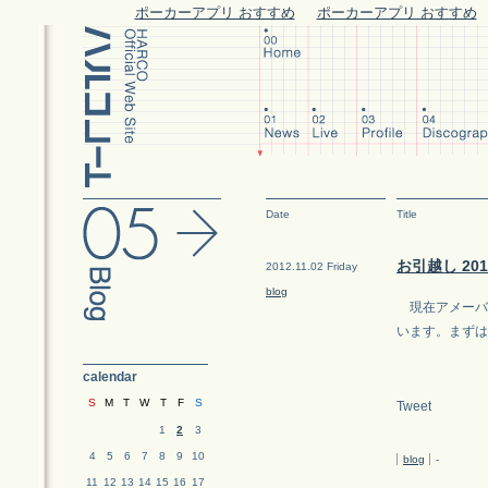
ポーカーアプリ おすすめ
ポーカーアプリ おすすめ
Date
Title
お引越し 201
2012.11.02 Friday
blog
現在アメーバ
います。まずは
calendar
S
M
T
W
T
F
S
Tweet
1
2
3
4
5
6
7
8
9
10
blog
-
11
12
13
14
15
16
17