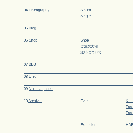
04
Discography
Album
Single
05
Blog
06
Shop
Shop
ご注文方法
送料について
07
BBS
08
Link
09
Mail magazine
10
Archives
Event
KI
Fas
Fast
Exhibition
HAR