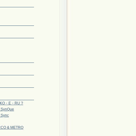
・KO・E・RU ?
t SynQue
 Sync
CO & METRO