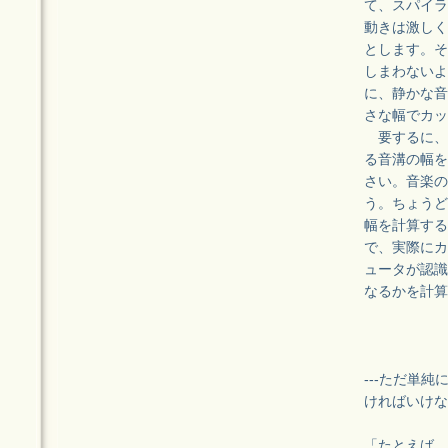
て、スパイラ
動きは激しく
とします。そ
しまわないよ
に、静かな音
さな幅でカッ
要するに、
る音溝の幅を
さい。音楽の
う。ちょうど
幅を計算する
で、実際にカ
ュータが認識
なるかを計算
---ただ単
ければいけな
「たとえば、