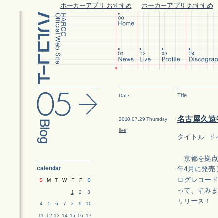
ポーカーアプリ おすすめ
ポーカーアプリ おすすめ
Title
Date
名古屋久遠
2010.07.29 Thursday
live
タイトル: 
京都を拠点と
calendar
年4月に発売
ログレコード
S
M
T
W
T
F
S
って、すみま
1
2
3
リリース！
4
5
6
7
8
9
10
11
12
13
14
15
16
17