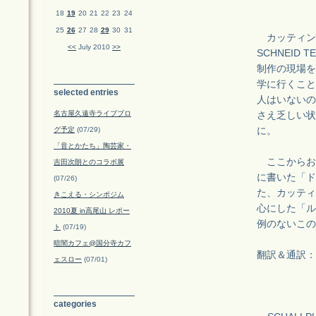
18
19
20
21
22
23
24
25
26
27
28
29
30
31
カッティング
<<
July 2010
>>
SCHNEID
制作の現場を
学に行くこと
selected entries
人はいないの
名古屋久遠寺ライブブロ
さえ乏しい状
グ予定
(07/29)
に。
「音とかたち」陶芸家・
ここからお
吉田次朗とのコラボ展
に書いた「ド
(07/26)
た、カッティ
きこえる・シンポジム
心にした「ル
2010夏 in高尾山 レポー
例のないこの
ト
(07/19)
暗闇カフェ@国分寺カフ
翻訳＆通訳：
ェスロー
(07/01)
categories