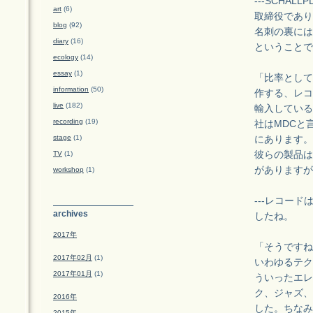
---SCHAL
art
(6)
取締役であり
blog
(92)
名刺の裏には
diary
(16)
ということで
ecology
(14)
essay
(1)
「比率として
information
(50)
作する、レコ
live
(182)
輸入している
recording
(19)
社はMDCと
stage
(1)
にあります。
TV
(1)
彼らの製品は
がありますが
workshop
(1)
---レコー
archives
したね。
2017年
「そうですね
2017年02月
(1)
いわゆるテク
2017年01月
(1)
ういったエレ
ク、ジャズ、
2016年
した。ちなみ
2015年