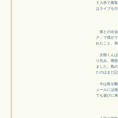
５カ所で展覧
はライブも行
彼との出会
ク」で僕がで代
れたこと。有
次朗くんは
り住み、廃校
ました。島の
たのはまだ記
今は島を離
ュールには彼
でも遊びに来