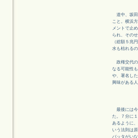
道中、坂田
こと。横浜方
メントで止め
られ、そのせ
（総額５兆円
水も枯れるの
政権交代の
なる可能性も
や、署名した
興味がある人
最後には今年
た。７分に１
あるように、
いう法則は原
バッタがいな