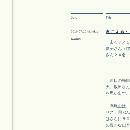
Title
Date
きこえる・シ
2010.07.19 Monday
ecology
去る７／１
昌子さん（虔
さん２４名、
連日の梅雨
天。坂田さん
を思い出す。
高尾山は、
リス一国ぶん
はさらに５０
の豊かな山と