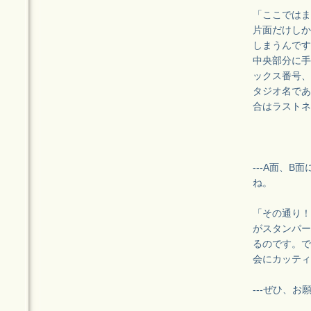
「ここではま
片面だけしか
しまうんです
中央部分に手
ックス番号、
タジオ名であ
合はラストネ
---A面、
ね。
「その通り！
がスタンパー
るのです。で
会にカッティ
---ぜひ、お