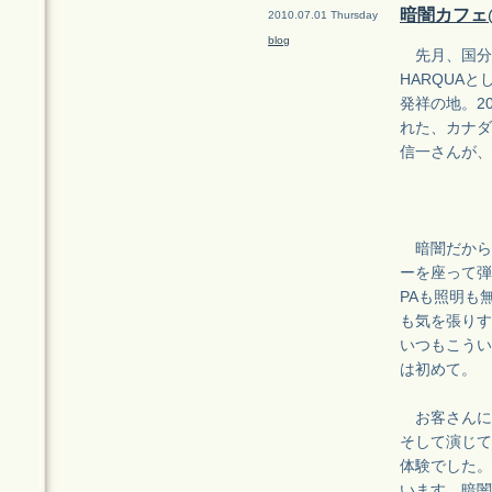
暗闇カフェ
2010.07.01 Thursday
blog
先月、国分
HARQUA
発祥の地。2
れた、カナダ
信一さんが、
暗闇だからど
ーを座って弾
PAも照明も
も気を張りす
いつもこうい
は初めて。
お客さんに
そして演じて
体験でした。
います。暗闇