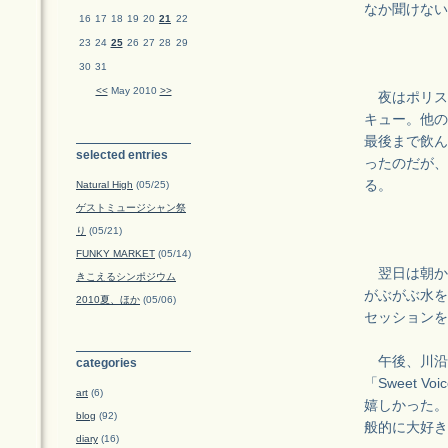
なか聞けない
16
17
18
19
20
21
22
23
24
25
26
27
28
29
30
31
<<
May 2010
>>
夜はポリスタ
キュー。他の
最後まで飲ん
selected entries
ったのだが、
る。
Natural High
(05/25)
ゲストミュージシャン祭
り
(05/21)
FUNKY MARKET
(05/14)
翌日は朝か
きこえるシンポジウム
がぶがぶ水を
2010夏、ほか
(05/06)
セッションを
午後、川沿い
categories
「Sweet 
art
(6)
嬉しかった。
blog
(92)
般的に大好き
diary
(16)