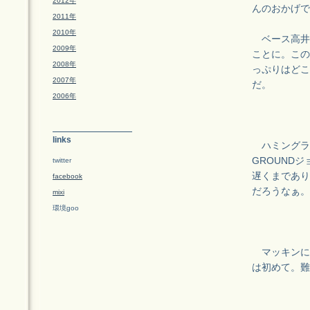
2012年
んのおかげで
2011年
2010年
ベース高井
2009年
ことに。この
2008年
っぷりはどこ
2007年
だ。
2006年
links
ハミングライ
GROUND
twitter
遅くまであり
facebook
だろうなぁ。
mixi
環境goo
マッキンに
は初めて。難