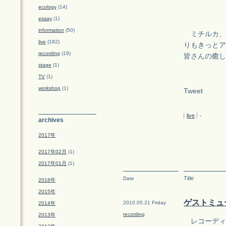
ecology
(14)
essay
(1)
information
(50)
ミチルカ、イ
live
(182)
りもきっとア
recording
(19)
皆さんの癒し
stage
(1)
TV
(1)
workshop
(1)
Tweet
live
-
archives
2017年
2017年02月
(1)
2017年01月
(1)
Title
Date
2016年
2015年
ゲストミュ
2010.05.21 Friday
2014年
recording
2013年
レコーディ