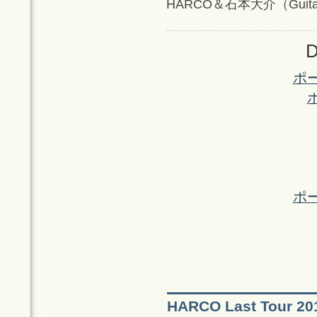
HARCO＆石本大介（Guit
D
ポ
ポ
HARCO Last Tou