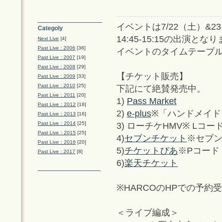
イベントは7/22（土）&
Categoly
14:45-15:15の出演とな
Next Live
[4]
Past Live : 2006
[36]
イベントのタイムテーブ
Past Live : 2007
[19]
Past Live : 2008
[29]
【チケット販売】
Past Live : 2009
[33]
Past Live : 2010
[25]
下記にて絶賛発売中。
Past Live：2011
[20]
1)
Pass Market
Past Live：2012
[18]
2)
e-plus
※「ハンドメイド
Past Live：2013
[16]
Past Live：2014
[25]
3) ローチケHMV※ Lコード:
Past Live：2015
[25]
4)
セブンチケット
※セブンコ
Past Live：2016
[20]
5)
チケットぴあ
※Pコード：
Past Live : 2017
[8]
6)
楽天チケット
※HARCOのHPでの予
＜ライブ編成＞