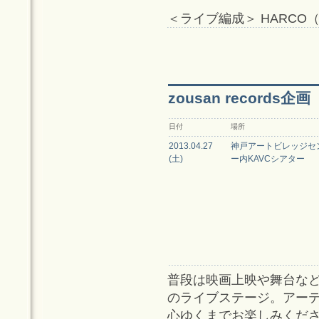
＜ライブ編成＞ HARCO
zousan records
日付
場所
2013.04.27
神戸アートビレッジセ
(土)
ー内KAVCシアター
普段は映画上映や舞台な
のライブステージ。アー
心ゆくまでお楽しみくだ