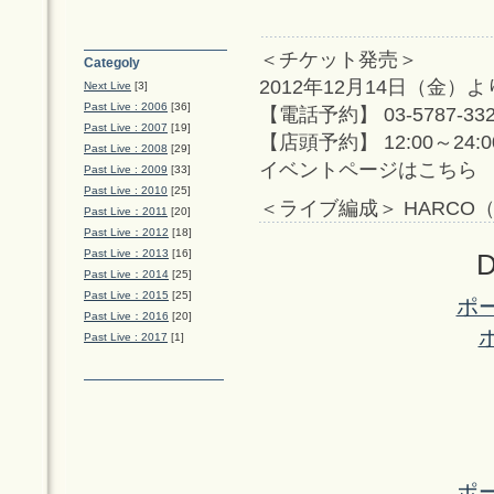
＜チケット発売＞
Categoly
2012年12月14日（金）より
Next Live
[3]
Past Live : 2006
[36]
【電話予約】 03-5787-3326
Past Live : 2007
[19]
【店頭予約】 12:00～24:
Past Live : 2008
[29]
イベントページはこちら
Past Live : 2009
[33]
Past Live : 2010
[25]
＜ライブ編成＞ HARCO
Past Live：2011
[20]
Past Live：2012
[18]
Past Live：2013
[16]
D
Past Live：2014
[25]
Past Live：2015
[25]
ポ
Past Live：2016
[20]
Past Live : 2017
[1]
ポ