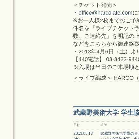
＜チケット発売＞
・
office@harcolate.com
に
※お一人様2枚までのご予
件名を『ライブチケット
数、ご連絡先」を明記の
などをこちらから御連絡
・2013年4月6日（土）よ
【440電話】 03-3422-9440
※入場は当日のご来場順
＜ライブ編成＞ HARCO
武蔵野美術大学 学生
日付
場所
2013.05.18
武蔵野美術大学鷹の台