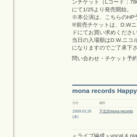
ンチケット（Lコード：786
にて1/25より発売開始。
※本公演は、こちらのHP
※前売チケットは、D.W
ドにてお買い求めくださ
当日の入場順はD.W.ニコ
になりますのでご了承下
問い合わせ・チケット予約：新宿
mona records Happy 
日付
場所
2009.03.26
下北沢mona records
(木)
＜ライブ編成＞vocal & pi