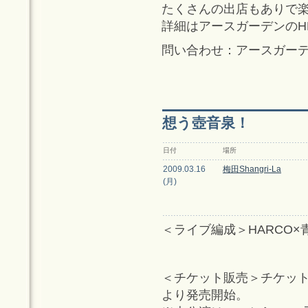
たくさんの出店もありで
詳細はアースガーデンのH
問い合わせ：アースガーデン 0
想う壺音泉！
日付
場所
2009.03.16
梅田Shangri-La
(月)
＜ライブ編成＞HARCO×青木美
＜チケット販売＞チケット
より発売開始。