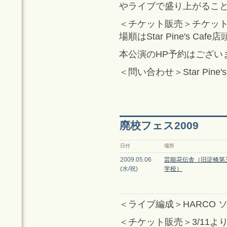
やライブで盛り上がるこ
＜チケット販売＞チケットぴあ、
場順はStar Pine's Ca
本公演のHP予約はござい
＜問い合わせ＞Star Pine's C
廃校フェス2009
日付
場所
2009.05.06
芸能花伝舎（旧淀橋第
(水/祝)
学校）
＜ライブ編成＞HARCO 
＜チケット販売＞3/11よ