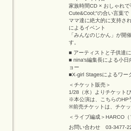
家族時間CD × おしゃれで可愛い
Cute&Cool;"の合い言葉で
ママ達に絶大的に支持されて
によるイベント
「みんなのじかん」が開催
す。
■ アーティストと子供達
■ nina's編集長によ
ョー
■X-girl Stagesによる
＜チケット販売＞
1/28（水）よりチケットぴ
※本公演は、こちらのHP
※前売チケットは、チケ
＜ライブ編成＞HARCO
お問い合わせ 03-3477