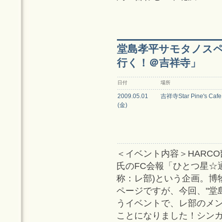
堂島孝平サモタノス
行く！＠吉祥寺」
日付
場所
2009.05.01
吉祥寺Star Pine's Cafe
(金)
＜イベント内容＞HARC
氏のFC会報「ひとつ星☆
称：レ部)という企画。博
ページですが、今回、"堂島孝
うイベントで、レ部のメ
ことになりました！シンガ