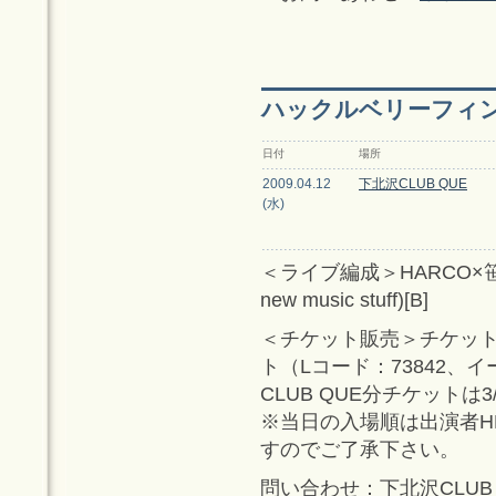
ハックルベリーフィンp
日付
場所
2009.04.12
下北沢CLUB QUE
(水)
＜ライブ編成＞HARCO×笹井享介
new music stuff)[B]
＜チケット販売＞チケットぴ
ト（Lコード：73842、イ
CLUB QUE分チケットは3/
※当日の入場順は出演者H
すのでご了承下さい。
問い合わせ：下北沢CLUB QU