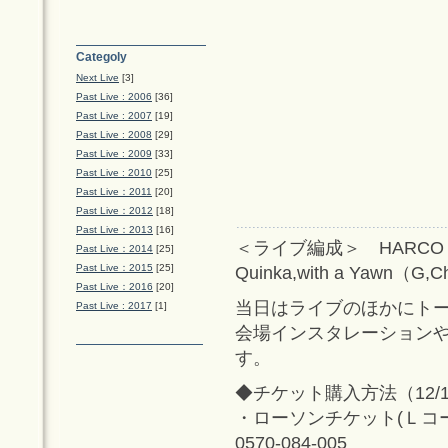
Categoly
Next Live
[3]
Past Live : 2006
[36]
Past Live : 2007
[19]
Past Live : 2008
[29]
Past Live : 2009
[33]
Past Live : 2010
[25]
Past Live：2011
[20]
Past Live：2012
[18]
Past Live：2013
[16]
＜ライブ編成＞ HARCO SOLO
Past Live：2014
[25]
Past Live：2015
[25]
Quinka,with a Yawn（G,
Past Live：2016
[20]
当日はライブのほかにト
Past Live : 2017
[1]
会場インスタレーション
す。
◆チケット購入方法（12/
・ローソンチケット(Ｌコード
0570-084-005