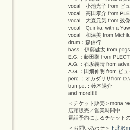
vocal：小池光子 fro
vocal：高田泰介 from PL
vocal：大森元気 from 
vocal：Quinka, with a Ya
vocal：和津美 from Michil
drum：森信行
bass：伊藤健太 from pogs
E.G.：藤田顕 from PLEC
A.G.：石坂義晴 from advan
A.G.：田畑伸明 from
perc.：オカダリサfrom 
trumpet：鈴木陽介
and more!!!!!
＜チケット販売＞mona re
店頭販売／営業時間中 電話
電話予約によるチケットの
＜お問いあわせ＞
下北沢mon