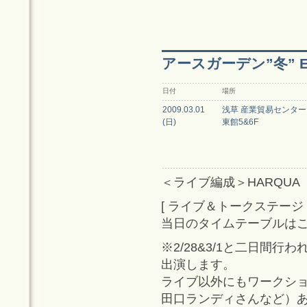
アースガーデン”冬” E
日付
場所
2009.03.01
浅草 産業貿易センター
(日)
東館5&6F
＜ライブ編成＞HARQUA（HARC
[ ライブ＆トークステージ Nat
当日のタイムテーブルは
※2/28&3/1と二日間
出演します。
ライブ以外にもワークシ
田口ランディさんなど）