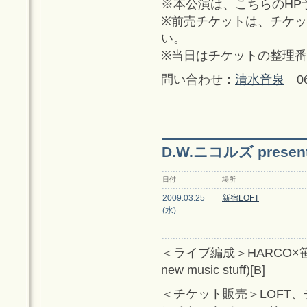
※本公演は、こちらのHP
※前売チケットは、チケ
い。
※当日はチケットの整理
問い合わせ：
清水音泉
06-
D.W.ニコルズ presen
日付
場所
2009.03.25
新宿LOFT
(水)
＜ライブ編成＞HARCO×笹井享介
new music stuff)[B]
＜チケット販売＞LOFT、