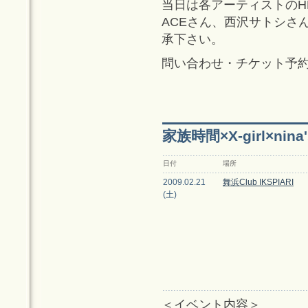
当日は各アーティストのH
ACEさん、西沢サトシさ
承下さい。
問い合わせ・チケット予約：晴
家族時間×X-girl×nin
日付
場所
2009.02.21
舞浜Club IKSPIARI
(土)
＜イベント内容＞