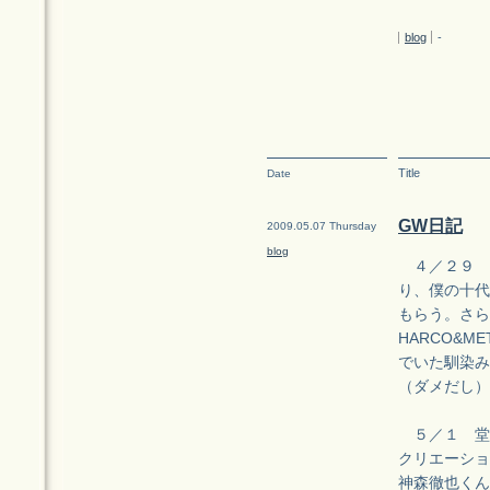
blog
-
Title
Date
GW日記
2009.05.07 Thursday
blog
４／２９ 
り、僕の十代
もらう。さら
HARCO&
でいた馴染み
（ダメだし）
５／１ 堂
クリエーション
神森徹也くん