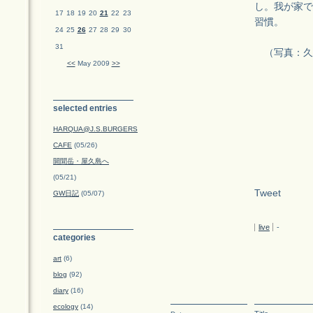
し。我が家で
17
18
19
20
21
22
23
習慣。
24
25
26
27
28
29
30
31
（写真：久
<<
May 2009
>>
selected entries
HARQUA@J.S.BURGERS
CAFE
(05/26)
開聞岳・屋久島へ
(05/21)
Tweet
GW日記
(05/07)
live
-
categories
art
(6)
blog
(92)
diary
(16)
ecology
(14)