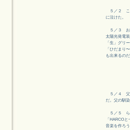
５／２ こ
に泣けた。
５／３ お台
太陽光発電装
「生」グリー
「ひだまり〜
も出来るのだ
５／４ 父
だ。父の馴染
５／５ ら
「HARCO
音楽を作ろう