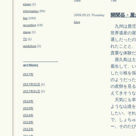
Title
Date
essay
(1)
information
(50)
開聞岳・屋
2009.05.21 Thursday
live
(182)
blog
recording
(19)
九州は鹿児
stage
(1)
世界遺産の屋
TV
(1)
通しだったの
れたことと、
workshop
(1)
貴重な体験だ
屋久島は土
archives
着生して、い
したり根を張
2017年
のようだった
2017年02月
(1)
の産卵を見る
2017年01月
(1)
えてきそうな
天気にも幸
2016年
ような山道を
2015年
したい。それ
2014年
で、しょちゅ
2013年
ー。そのたび
2012年