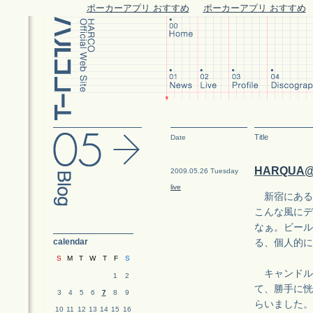
ポーカーアプリ おすすめ
ポーカーアプリ おすすめ
Title
Date
HARQUA@
2009.05.26 Tuesday
live
新宿にあるJ.
こんな風にデ
なぁ。ビール
calendar
る、個人的に
S
M
T
W
T
F
S
キャンドル
1
2
て、勝手に恍
3
4
5
6
7
8
9
らいました。
10
11
12
13
14
15
16