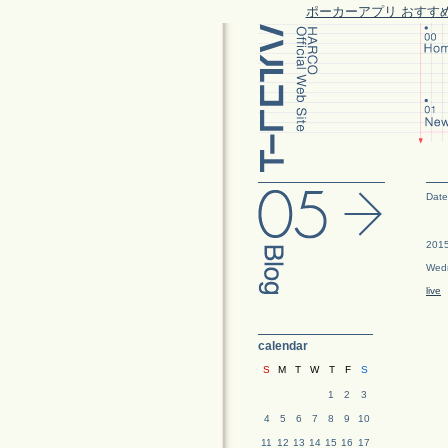
ポーカーアプリ おすす
Date
2015
Wed
live
calendar
S
M
T
W
T
F
S
1
2
3
4
5
6
7
8
9
10
11
12
13
14
15
16
17