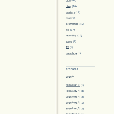
blog
(92)
diary
(16)
ecology
(14)
essay
(1)
information
(49)
live
(176)
recording
(19)
stage
(1)
TV
(1)
workshop
(1)
archives
2016年
2016年08月
(1)
2016年07月
(3)
2016年06月
(2)
2016年05月
(1)
2016年04月
(2)