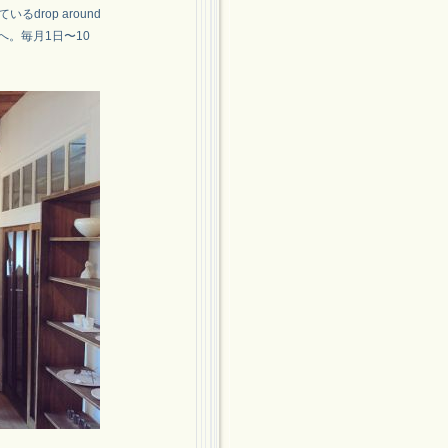
rop around
へ。毎月1日〜10