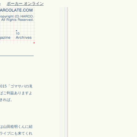
め
ポーカー オンライン
2015「ゴマサバの滝
ばご利益ありますよ
きれば。
場は山田稔明くんに紹
ライブにも来てくれ