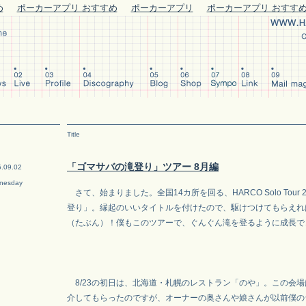
め
ポーカーアプリ おすすめ
ポーカーアプリ
ポーカーアプリ おすす
Title
「ゴマサバの滝登り」ツアー 8月編
.09.02
nesday
さて、始まりました。全国14カ所を回る、HARCO Solo Tour 
登り」。縁起のいいタイトルを付けたので、駆けつけてもらえれ
（たぶん）！僕もこのツアーで、ぐんぐん滝を登るように成長で
8/23の初日は、北海道・札幌のレストラン「のや」。この会
介してもらったのですが、オーナーの奥さんや娘さんが以前僕の