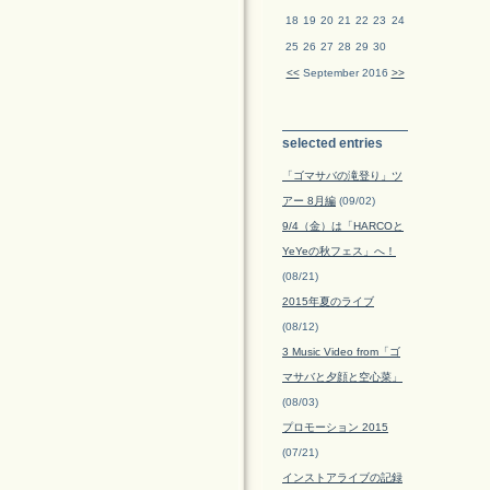
18
19
20
21
22
23
24
25
26
27
28
29
30
<<
September 2016
>>
selected entries
「ゴマサバの滝登り」ツ
アー 8月編
(09/02)
9/4（金）は「HARCOと
YeYeの秋フェス」へ！
(08/21)
2015年夏のライブ
(08/12)
3 Music Video from「ゴ
マサバと夕顔と空心菜」
(08/03)
プロモーション 2015
(07/21)
インストアライブの記録