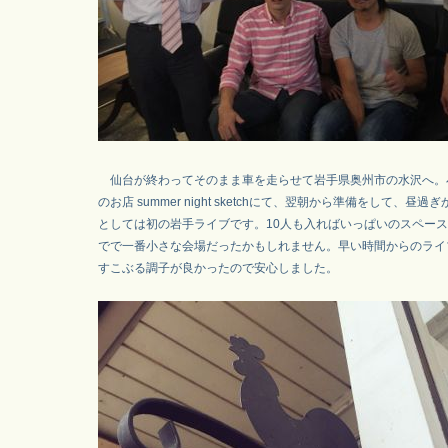
仙台が終わってそのまま車を走らせて岩手県奥州市の水沢へ。
のお店 summer night sketchにて、翌朝から準備をして、昼過
としては初の岩手ライブです。10人も入ればいっぱいのスペー
でで一番小さな会場だったかもしれません。早い時間からのライ
すこぶる調子が良かったので安心しました。