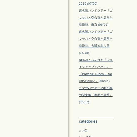
2015
(07/06)
東名阪バンドツアー『ゴ
マサバと空心菜と雲呑と
烏龍茶』東京
(06/26)
東名阪バンドツアー『ゴ
マサバと空心菜と雲呑と
烏龍茶』大阪＆名古屋
(06/18)
NHKみんなのうた「ウェ
イクアップ！パパ！」、
「Portable Tunes 2 -for
kids&family-」
(06/05)
ゴマサバツアー 2015 春
の関東編「春巻と雲呑」
(05/27)
categories
art
(6)