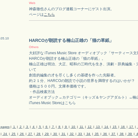
Web
神森徹也さんのブログ連載コーナーにゲスト出演。
ページは
こちら
.05.10
HARCOが朗読する楠山正雄の「猫の草紙」
Others
大好評な iTunes Music Store オーディオブック「サーティー
HARCOが朗読する楠山正雄の「猫の草紙」。
楠山正雄は明治、大正、昭和の三時代を生き、演劇・辞典編集・
いて
創造的編集の才を尽くし多くの基礎を作った先駆者。
約２１分、HARCOの朗読で小説の世界を満喫するのはいかが？
価格は５００円。文庫本価格です。
・作品検索方法
オーディオブック→カテゴリー（キッズ＆ヤングアダルト）→楠
iTunes Music Storeはこちら
l pages
|
1
|
2
|
3
|
4
|
5
|
6
|
7
|
8
|
9
|
10
|
11
|
12
|
13
|
14
|
15
|
16
|
17
|
|
24
|
25
|
26
|
27
|
28
|
29
|
30
|
31
|
32
|
33
|
34
|
35
|
36
|
37
|
38
|
39
|