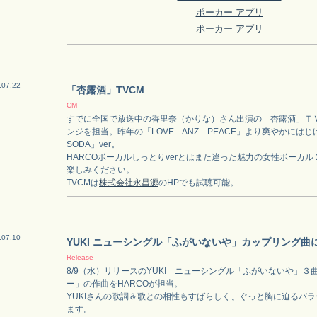
ポーカー アプリ
ポーカー アプリ
.07.22
「杏露酒」TVCM
CM
すでに全国で放送中の香里奈（かりな）さん出演の「杏露酒」Ｔ
ンジを担当。昨年の「LOVE ANZ PEACE」より爽やかにはじけ
SODA」ver。
HARCOボーカルしっとりverとはまた違った魅力の女性ボーカル２
楽しみください。
TVCMは
株式会社永昌源
のHPでも試聴可能。
.07.10
YUKI ニューシングル「ふがいないや」カップリング曲
Release
8/9（水）リリースのYUKI ニューシングル「ふがいないや」３
ー」の作曲をHARCOが担当。
YUKIさんの歌詞＆歌との相性もすばらしく、ぐっと胸に迫るバ
ます。