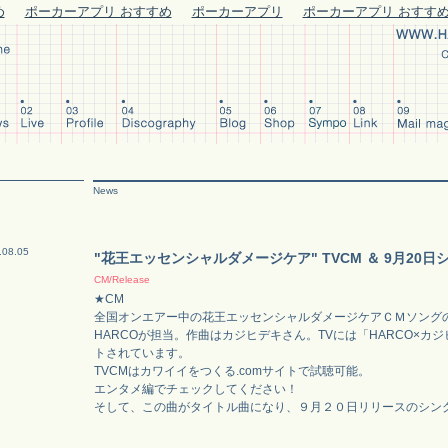
め
ポーカーアプリ おすすめ
ポーカーアプリ
ポーカーアプリ おすす
News
.08.05
"花王エッセンシャルダメージケア" TVCM ＆ 9月20
CM/Release
★CM
全国オンエアー中の花王エッセンシャルダメージケアＣＭソング
HARCOが担当。作曲はカジヒデキさん。TVには「HARCO×カ
トされています。
TVCMはカワイイをつくる.comサイトで試聴可能。
エンタメ編でチェックしてください！
そして、この曲がタイトル曲になり、９月２０日リリースのシン