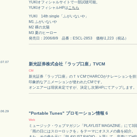
YUKIオフィシャルサイトで一部試聴可能。
YUKIオフィシャルHPは
こちら
YUKI 14th single「ふがいないや」
M1 ふがいないや
M2 裸の太陽
M3 夏のヒーロー
発売日：2006/8/9 品番：ESCL-2853 価格\1,223（税込）
.07.07
新光証券株式会社「ラップ口座」TVCM
CM
新光証券「ラップ口座」のＴＶCMでHARCOがナレーションを担
印象的なアニメーションが使われたCMです。
オンエアーは現状未定ですが、決定し次第HPにてアップします。
.06.29
"Portable Tunes" プロモーション情報 6
Web
ミュージック・ウェブマガジン「PLAYLIST MAGAZINE」にて
「雨の日にはスローロックを」をテーマにオススメの曲を紹介。
また、その曲を元に「PLAYLIST RADIO」と題して、音声にて