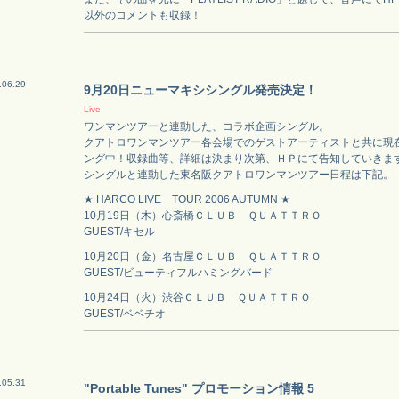
以外のコメントも収録！
.06.29
9月20日ニューマキシシングル発売決定！
Live
ワンマンツアーと連動した、コラボ企画シングル。
クアトロワンマンツアー各会場でのゲストアーティストと共に現
ング中！収録曲等、詳細は決まり次第、ＨＰにて告知していきま
シングルと連動した東名阪クアトロワンマンツアー日程は下記。
★ HARCO LIVE TOUR 2006 AUTUMN ★
10月19日（木）心斎橋ＣＬＵＢ ＱＵＡＴＴＲＯ
GUEST/キセル
10月20日（金）名古屋ＣＬＵＢ ＱＵＡＴＴＲＯ
GUEST/ビューティフルハミングバード
10月24日（火）渋谷ＣＬＵＢ ＱＵＡＴＴＲＯ
GUEST/ベベチオ
.05.31
"Portable Tunes" プロモーション情報 5