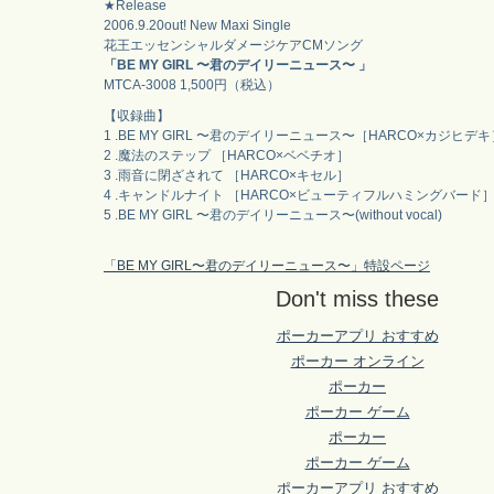
★Release
2006.9.20out! New Maxi Single
花王エッセンシャルダメージケアCMソング
「BE MY GIRL 〜君のデイリーニュース〜 」
MTCA-3008 1,500円（税込）
【収録曲】
1 .BE MY GIRL 〜君のデイリーニュース〜［HARCO×カジヒデキ
2 .魔法のステップ ［HARCO×ベベチオ］
3 .雨音に閉ざされて ［HARCO×キセル］
4 .キャンドルナイト ［HARCO×ビューティフルハミングバード
5 .BE MY GIRL 〜君のデイリーニュース〜(without vocal)
「BE MY GIRL〜君のデイリーニュース〜」特設ページ
Don't miss these
ポーカーアプリ おすすめ
ポーカー オンライン
ポーカー
ポーカー ゲーム
ポーカー
ポーカー ゲーム
ポーカーアプリ おすすめ