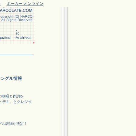
め
ポーカー オンライン
日シングル情報
の歌唱と作詞を
ジヒデキ」とクレジッ
グル詳細が決定！