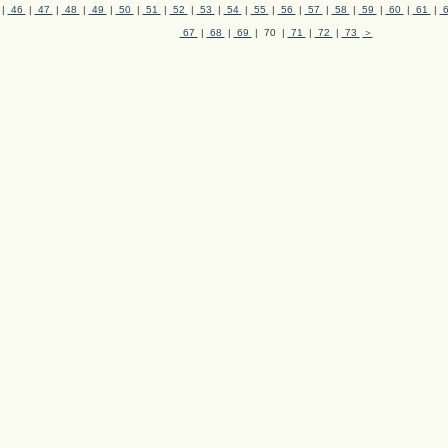
|
46
|
47
|
48
|
49
|
50
|
51
|
52
|
53
|
54
|
55
|
56
|
57
|
58
|
59
|
60
|
61
|
67
|
68
|
69
| 70 |
71
|
72
|
73
＞