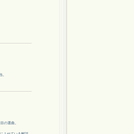
当。
3回目の選曲。
HPによせている解説