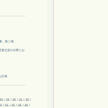
ス文庫」第二弾。
児童文芸の分野にお
山正雄
18
|
19
|
20
|
21
|
22
|
40
|
41
|
42
|
43
|
44
|