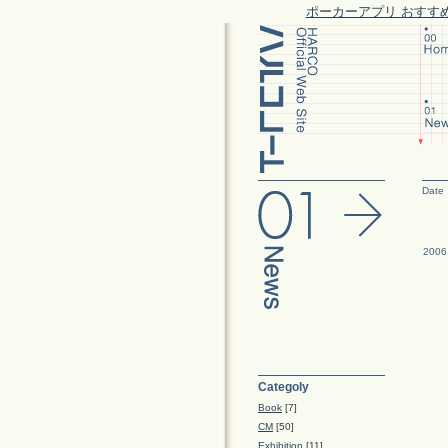
ポーカーアプリ おすす
Date
2006
Categoly
Book
[7]
CM
[50]
Exhibition
[11]