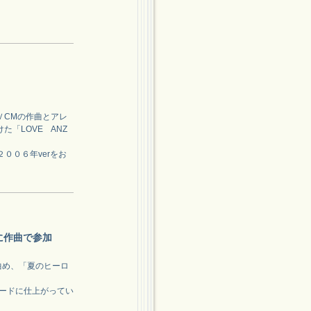
ＶCMの作曲とアレ
た「LOVE ANZ
００６年verをお
に作曲で参加
曲め、「夏のヒーロ
ラードに仕上がってい