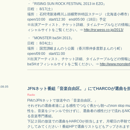
・『RISING SUN ROCK FESTIVAL 2013 in EZO』
日程 ： 8/17(土）
場所 ： 石狩湾新港樽川ふ頭横野外特設ステージ （北海道小樽市
open/10:00 start/12:30 end/05:00（18日）予定
※出演アーティスト、チケット詳細、タイムテーブルなどの情報は、
ィシャルサイトをご覧ください。⇒
http://rsr.wess.co.jp/2013/
・『MONSTER baSH 2013』
日程 ： 8/24(土）
場所 ： 国営讃岐まんのう公園 （香川県仲多度郡まんのう町）
open/09:00 start/11:00
※出演アーティスト、チケット詳細、タイムテーブルなどの情報は、
baSHオフィシャルサイトをご覧ください。⇒
http://www.monster
.08.05
JFNネット番組「音楽自由区。」にてHARCOが選曲を
Radio
FMのJFNネットで放送中の「音楽自由区。」
それぞれの選曲者達による感性でつなぐ夜から朝へのnon stop mus
性を。音楽をジャンルで分けずに、選曲者の感性だけで流れるNICE
る音楽専門番組。
下記２回の放送での選曲をHARCOが担当します。月曜日の早朝
クしてみてください！番組HPで選曲リストなどもアップされま