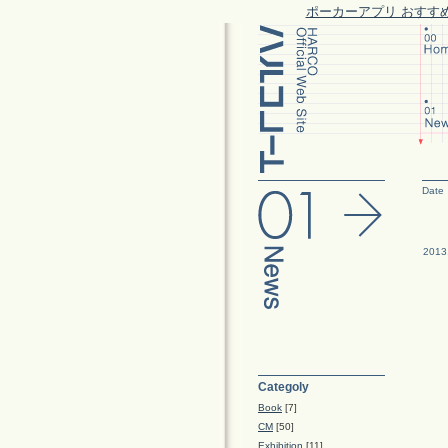
ポーカーアプリ おすす
Date
2013
Categoly
Book
[7]
CM
[50]
Exhibition
[11]