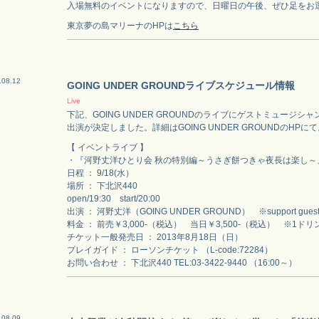
入場無料のイベントになりますので、日曜日の午後、ぜひ足をお
東京夢の島マリーナのHPは
こちら
.08.12
GOING UNDER GROUNDライブスケジュール情報
Live
下記、GOING UNDER GROUNDのライブにゲストミュージシャ
出演が決定しました。詳細はGOING UNDER GROUNDのHPに
【 イベントライブ 】
・『河野丈洋ひとり会 秋の特別編～うさぎ餅つきゃ夜長は楽し～
日程 ： 9/18(水）
場所 ： 下北沢440
open/19:30 start/20:00
出演 ： 河野丈洋（GOING UNDER GROUND） ※support guest
料金 ： 前売￥3,000-（税込） 当日￥3,500-（税込） ※1ド
チケット一般発売日 ： 2013年8月18日（日）
プレイガイド ： ローソンチケット （L-code:72284）
お問い合わせ ： 下北沢440 TEL:03-3422-9440 （16:00～）
.08.09