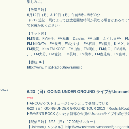
楽しみに。
【放送日時】
8月12日（月）& 19日（月）午前5時～5時30分
（8/12 追記：局によっては放送開始時間が異なる場合があるそ
でお確かめください）
【ネット局】
FM青森、FM岩手、FM秋田、Datefm、FM山形、ふくしまFM、
FM-NIIGATA、FM長野、FMとやま、FM石川、FM福井、K-MIX
FM滋賀、Kiss FM KOBE、FM山陰、FM岡山、FM山口、FM徳島
川、FM大分、FM佐賀、FM長崎、FM熊本、FM鹿児島、FM宮崎、
【番組HP】
http://www.jfn.jp/RadioShows/music
.06.22
6/23（日）GOING UNDER GROUND ライブがUstre
Web
HARCOがゲストミュージシャンとして参加している
6/23（日）GOING UNDER GROUND TOUR 2013「Roots＆Rou
HEAVEN'S ROCK さいたま新都心公演のUstreamライブ中継
【配信日時】 6/23（日） 17:00配信スタート
【Ustreamチャンネル】 http://www.ustream.tv/channel/goingonst