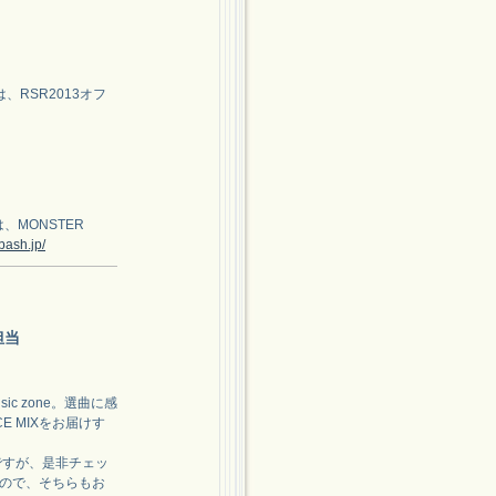
）
RSR2013オフ
MONSTER
bash.jp/
担当
ic zone。選曲に感
 MIXをお届けす
ですが、是非チェッ
すので、そちらもお