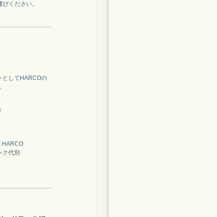
運びください。
ンとしてHARCOの
て。
』
 HARCO
リンク代別