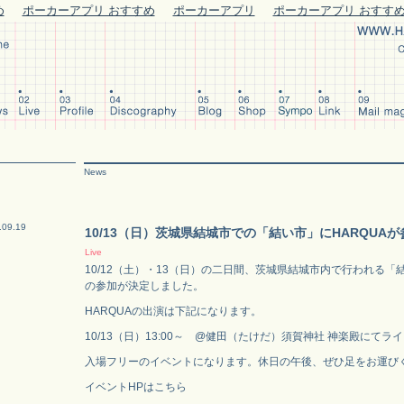
め
ポーカーアプリ おすすめ
ポーカーアプリ
ポーカーアプリ おすす
News
.09.19
10/13（日）茨城県結城市での「結い市」にHARQUAが
Live
10/12（土）・13（日）の二日間、茨城県結城市内で行われる「結
の参加が決定しました。
HARQUAの出演は下記になります。
10/13（日）13:00～ @健田（たけだ）須賀神社 神楽殿にてラ
入場フリーのイベントになります。休日の午後、ぜひ足をお運び
イベントHPはこちら