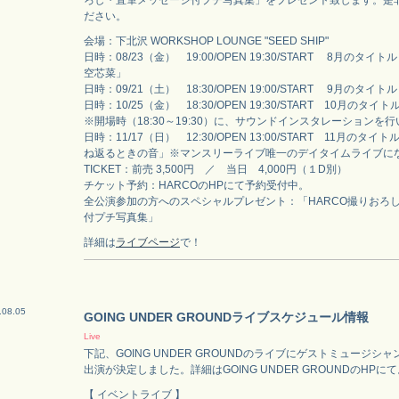
ろし・直筆メッセージ付プチ写真集」をプレゼント致します。是
ださい。
会場：下北沢 WORKSHOP LOUNGE "SEED SHIP"
日時：08/23（金） 19:00/OPEN 19:30/START 8月のタ
空芯菜」
日時：09/21（土） 18:30/OPEN 19:00/START 9月のタイトル「
日時：10/25（金） 18:30/OPEN 19:30/START 10月のタ
※開場時（18:30～19:30）に、サウンドインスタレーションを
日時：11/17（日） 12:30/OPEN 13:00/START 11月のタ
ね返るときの音」※マンスリーライブ唯一のデイタイムライブに
TICKET：前売 3,500円 ／ 当日 4,000円（１D別）
チケット予約：HARCOのHPにて予約受付中。
全公演参加の方へのスペシャルプレゼント：「HARCO撮りおろ
付プチ写真集」
詳細は
ライブページ
で！
.08.05
GOING UNDER GROUNDライブスケジュール情報
Live
下記、GOING UNDER GROUNDのライブにゲストミュージシャ
出演が決定しました。詳細はGOING UNDER GROUNDのHPに
【 イベントライブ 】