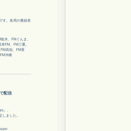
うです。各局の番組表
FM栃木、FMぐんま、
、岐阜FM、FM三重、
、FM高知、FM香
FM沖縄
amで配信
tes」、
が決定しました。
ream