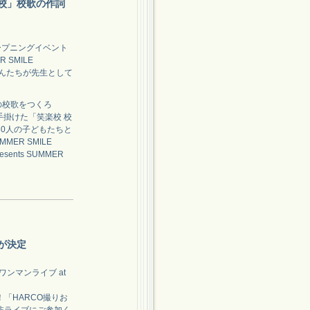
校」校歌の作詞
ープニングイベント
 SMILE
さんたちが先生として
の校歌をつくろ
手掛けた「笑楽校 校
0人の子どもたちと
R SMILE
nts SUMMER
が決定
ンマンライブ at
「HARCO撮りお