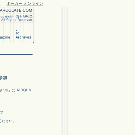
め
ポーカー オンライン
参加
い市」にHARQUA
イブ
ください。