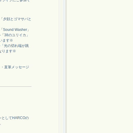
非ライブにご参加く
イトル「夕顔とゴマサバと
Sound Washer」
イトル「38のユリイカ」
行います※
イトル「光の切れ端が跳
なります※
し・直筆メッセージ
ンとしてHARCOの
て。