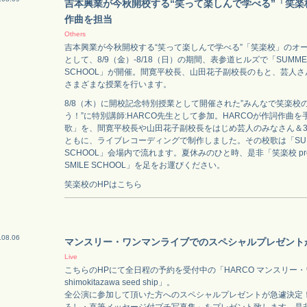
吉本興業が今秋開校する“笑って楽しんで学べる”「笑楽
作曲を担当
Others
吉本興業が今秋開校する“笑って楽しんで学べる”「笑楽校」のオ
として、8/9（金）-8/18（日）の期間、表参道ヒルズで「SUMMER
SCHOOL」が開催。間寛平校長、山田花子副校長のもと、芸人
さまざまな授業を行います。
8/8（木）に開校記念特別授業として開催された”みんなで笑楽校
う！”に特別講師:HARCO先生として参加。HARCOが作詞作曲を
歌」を、間寛平校長や山田花子副校長をはじめ芸人のみなさん＆3
ともに、ライブレコーディングで制作しました。その校歌は「SUMME
SCHOOL」会場内で流れます。夏休みのひと時、是非「笑楽校 prese
SMILE SCHOOL」を足をお運びください。
笑楽校のHPはこちら
.08.06
マンスリー・ワンマンライブでのスペシャルプレゼント
Live
こちらのHPにて全日程の予約を受付中の「HARCO マンスリー・ワ
shimokitazawa seed ship」。
全公演に参加して頂いた方へのスペシャルプレゼントが急遽決定！