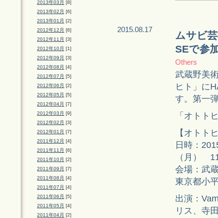
2013年03月
[8]
2013年02月
[6]
2013年01月
[2]
2015.08.17
2012年12月
[6]
ムサビ芸
2012年11月
[3]
SEで参
2012年10月
[1]
2012年09月
[3]
Others
2012年08月
[4]
武蔵野美
2012年07月
[5]
ヒト」にHAR
2012年06月
[2]
2012年05月
[5]
す。第一
2012年04月
[7]
2012年03月
[9]
「オトトヒ
2012年02月
[3]
【オトト
2012年01月
[7]
2011年12月
[4]
日時：201
2011年11月
[6]
（月） 11
2011年10月
[2]
会場：武
2011年09月
[7]
2011年08月
[4]
東京都小平
2011年07月
[4]
出演：Vam
2011年06月
[5]
2011年05月
[4]
リス、寺田
2011年04月
[2]