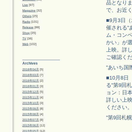
品となり
Live
[97]
で、お近
Magazine
[32]
Others
[25]
■9月3日
Radio
[131]
催される”
Release
[88]
Shop
[35]
ム・コンペ
TV
[36]
かい」が選
Web
[102]
上映。詳し
ご確認く
Archives
”あいち国際
2016年04月
[5]
2016年03月
[7]
■10月8
2016年02月
[2]
る”第9回
2016年01月
[3]
ョン：日本
2015年12月
[5]
2015年11月
[4]
詳しい上映
2015年10月
[3]
ください
2015年09月
[8]
2015年08月
[4]
”第9回札
2015年07月
[8]
2015年06月
[12]
2015年05月
[12]