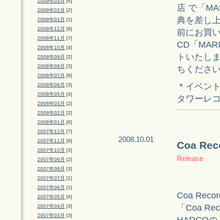
2009年03月
[6]
店 で「M
2009年02月
[2]
典を差し
2009年01月
[1]
2008年12月
[6]
前にお買
2008年11月
[7]
CD「MA
2008年10月
[4]
トいたし
2008年09月
[2]
2008年08月
[3]
ちくださ
2008年07月
[8]
＊イベン
2008年06月
[3]
2008年05月
[4]
タワーレコー
2008年03月
[2]
2008年02月
[2]
2008年01月
[6]
2007年12月
[7]
2008.10.01
2007年11月
[8]
Coa R
2007年10月
[3]
Release
2007年09月
[2]
2007年08月
[3]
2007年07月
[1]
2007年06月
[1]
Coa Reco
2007年05月
[4]
「Coa Rec
2007年04月
[3]
2007年03月
[3]
HARCO