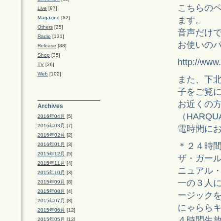
こちらの
Live
[97]
Magazine
[32]
ます。
Others
[25]
音声だけ
Radio
[131]
お使いの
Release
[88]
Shop
[35]
http://www
TV
[36]
Web
[102]
また、下北
子をご覧
お近くの
Archives
（HARQ
2016年04月
[5]
2016年03月
[7]
電時間に
2016年02月
[2]
＊２４時
2016年01月
[3]
2015年12月
[5]
ザ・ガール
2015年11月
[4]
ニュアル
2015年10月
[3]
一の３人
2015年09月
[8]
2015年08月
[4]
ージック
2015年07月
[8]
にゃらら
2015年06月
[12]
４時間生
2015年05月
[12]