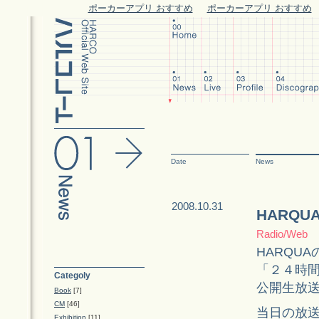
ポーカーアプリ おすすめ
ポーカーアプリ おすすめ
Date
News
2008.10.31
HARQ
Radio/Web
HARQU
「２４時
Categoly
公開生放
Book
[7]
CM
[46]
当日の放
Exhibition
[11]