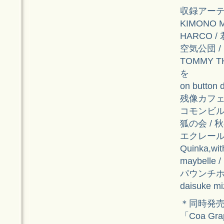
収録アーテ
KIMONO M
HARCO 
空気公団 /
TOMMY 
を
on button
残像カフェ /
コモンビル 
狐の会 / 
エクレール
Quinka,wi
maybell
パウンチホ
daisuke mi
＊同時発
「Coa Grap