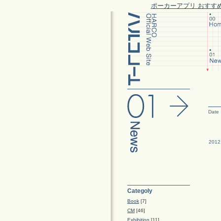
ポーカーアプリ おすす
Date
2012
Categoly
Book
[7]
CM
[46]
Exhibition
[11]