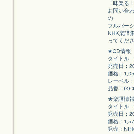
「味楽る
お問い合
の
フルバー
NHK楽譜
ってくだ
★CD情報
タイトル：
発売日：20
価格：1,0
レーベル
品番：IKCR
★楽譜情
タイトル：
発売日：20
価格：1,5
発売：NH