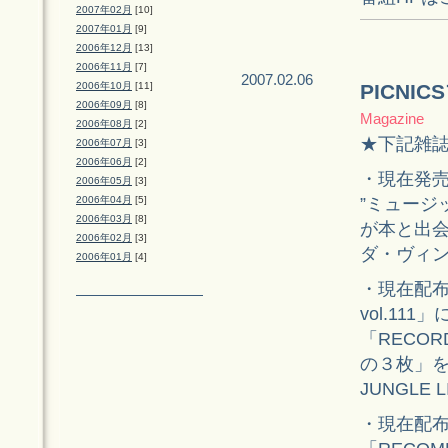
2007年02月
[10]
2007年01月
[9]
2006年12月
[13]
2006年11月
[7]
2007.02.06
2006年10月
[11]
PICNI
2006年09月
[8]
Magazine
2006年08月
[2]
★下記雑
2006年07月
[3]
2006年06月
[2]
・現在発売
2006年05月
[3]
”ミュージ
2006年04月
[5]
2006年03月
[8]
が本と出
2006年02月
[3]
ダ・ヴィン
2006年01月
[4]
・現在配布
vol.111」
「RECO
の３枚」
JUNGLE 
・現在配布中