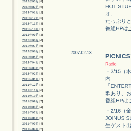
2013年03月
[8]
HOT ST
2013年02月
[6]
オ。
2013年01月
[2]
2012年12月
[6]
たっぷり
2012年11月
[3]
番組HPは
2012年10月
[1]
2012年09月
[3]
2012年08月
[4]
2012年07月
[5]
2012年06月
[2]
2007.02.13
PICNI
2012年05月
[5]
2012年04月
[7]
Radio
2012年03月
[9]
・2/15（木
2012年02月
[3]
内
2012年01月
[7]
「ENTER
2011年12月
[4]
2011年11月
[6]
歌あり、
2011年10月
[2]
番組HPは
2011年09月
[7]
2011年08月
[4]
・2/16（金）
2011年07月
[4]
JOINUS 
2011年06月
[5]
2011年05月
[4]
生ゲスト
2011年04月
[2]