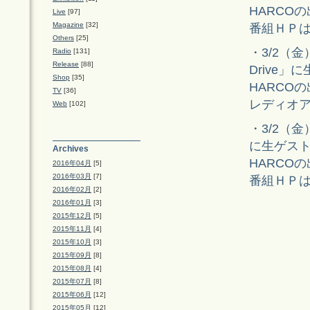
HARCO
Live
[97]
Magazine
[32]
番組ＨＰ
Others
[25]
・3/2（金）
Radio
[131]
Release
[88]
Drive」
Shop
[35]
HARCO
TV
[36]
レディオ
Web
[102]
・3/2（金
に生ゲス
Archives
HARCO
2016年04月
[5]
2016年03月
[7]
番組ＨＰ
2016年02月
[2]
2016年01月
[3]
2015年12月
[5]
2015年11月
[4]
2015年10月
[3]
2015年09月
[8]
2015年08月
[4]
2015年07月
[8]
2015年06月
[12]
2015年05月
[12]