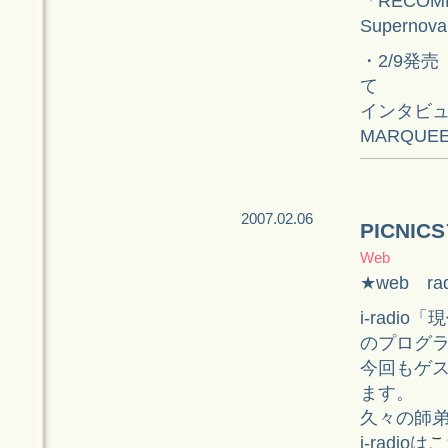
「RECOM
Supernov
・2/9発売
て
インタビュ
MARQUE
2007.02.06
PICNI
Web
★web rad
i-radi
のプログ
今回もゲ
ます。
久々の師
i-radioは
こ