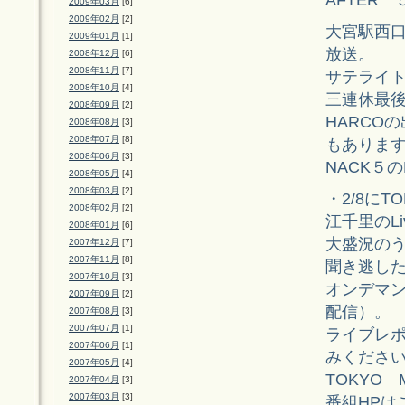
2009年03月
[6]
2009年02月
[2]
大宮駅西
2009年01月
[1]
放送。
2008年12月
[6]
2008年11月
[7]
サテライ
2008年10月
[4]
三連休最
2008年09月
[2]
HARCO
2008年08月
[3]
2008年07月
[8]
もありま
2008年06月
[3]
NACK５
2008年05月
[4]
2008年03月
[2]
・2/8に
2008年02月
[2]
江千里のLiv
2008年01月
[6]
大盛況の
2007年12月
[7]
2007年11月
[8]
聞き逃し
2007年10月
[3]
オンデマ
2007年09月
[2]
配信）。
2007年08月
[3]
2007年07月
[1]
ライブレ
2007年06月
[1]
みくださ
2007年05月
[4]
TOKYO 
2007年04月
[3]
2007年03月
[3]
番組HPは