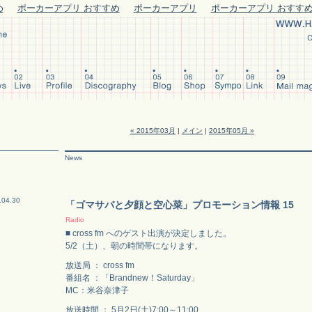
め
ポーカーアプリ おすすめ
ポーカーアプリ
ポーカーアプリ おすす
« 2015年03月
|
メイン
|
2015年05月 »
News
.04.30
「ゴマサバと夕顔と空心菜」プロモーション情報 15
Radio
■ cross fm へのゲスト出演が決定しました。
5/2（土）、朝の時間帯になります。
放送局 ： cross fm
番組名 ：「Brandnew！Saturday」
MC：米谷奈津子
放送時間 ： 5月2日(土)7:00～11:00