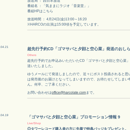
放送局 ： 西日本放送
番組名 ：「気ままにラジオ「音楽堂」」
番組HPはこちら
放送時間 ： 4月24日(金)13:00～16:20
※HARCOの出演は15:00頃を予定しています。
.04.21
超先行予約CD「ゴマサバと夕顔と空心菜」発送のおし
Others
超先行予約でお申込みいただいたCD「ゴマサバと夕顔と空心菜」を
送いたしました。
ゆうメールにて発送しましたので、近々にポスト投函されると思
は発売後のお届けとなってしまいますので、お待たせしてしまい
ん。何卒、ご了承ください。
お問い合わせは
office@harcolate.com
まで。
.04.19
「ゴマサバと夕顔と空心菜」プロモーション情報 9
Live/Shop
◎タワーレコード購入者の方に先着で特典バッジをプレゼント。