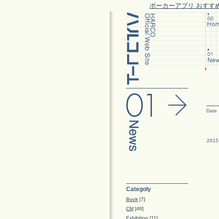
ポーカーアプリ おすす
Date
2015
Categoly
Book
[7]
CM
[46]
Exhibition
[11]