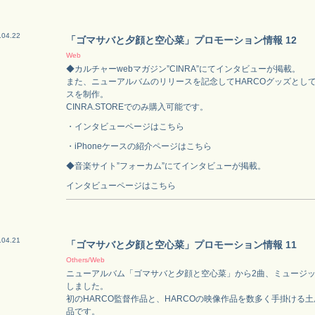
.04.22
「ゴマサバと夕顔と空心菜」プロモーション情報 12
Web
◆カルチャーwebマガジン”CINRA”にてインタビューが掲載。
また、ニューアルバムのリリースを記念してHARCOグッズとしては
スを制作。
CINRA.STOREでのみ購入可能です。
・インタビューページはこちら
・iPhoneケースの紹介ページはこちら
◆音楽サイト”フォーカム”にてインタビューが掲載。
インタビューページはこちら
.04.21
「ゴマサバと夕顔と空心菜」プロモーション情報 11
Others/Web
ニューアルバム「ゴマサバと夕顔と空心菜」から2曲、ミュージ
しました。
初のHARCO監督作品と、HARCOの映像作品を数多く手掛ける
品です。