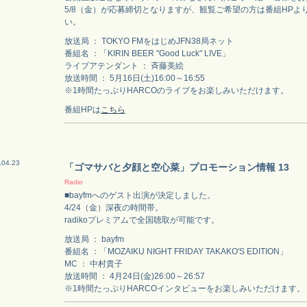
5/8（金）が応募締切となりますが、観覧ご希望の方は番組HPよ
い。
放送局 ： TOKYO FMをはじめJFN38局ネット
番組名 ：「KIRIN BEER "Good Luck" LIVE」
ライブアテンダント ： 斉藤美絵
放送時間 ： 5月16日(土)16:00～16:55
※1時間たっぷりHARCOのライブをお楽しみいただけます。
番組HPは
こちら
.04.23
「ゴマサバと夕顔と空心菜」プロモーション情報 13
Radio
■bayfmへのゲスト出演が決定しました。
4/24（金）深夜の時間帯。
radikoプレミアムで全国聴取が可能です。
放送局 ： bayfm
番組名 ：「MOZAIKU NIGHT FRIDAY TAKAKO'S EDITION」
MC ： 中村貴子
放送時間 ： 4月24日(金)26:00～26:57
※1時間たっぷりHARCOインタビューをお楽しみいただけます。