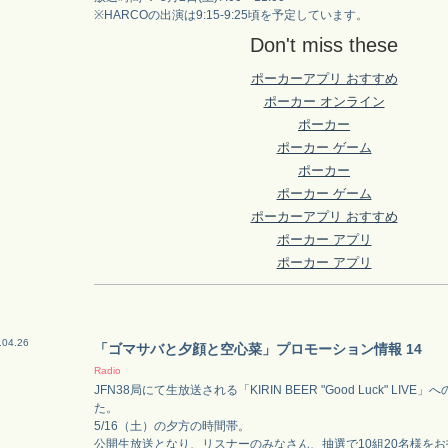
※HARCOの出演は9:15-9:25頃を予定しています。
Don't miss these
ポーカーアプリ おすすめ
ポーカー オンライン
ポーカー
ポーカー ゲーム
ポーカー
ポーカー ゲーム
ポーカーアプリ おすすめ
ポーカー アプリ
ポーカー アプリ
.04.26
「ゴマサバと夕顔と空心菜」プロモーション情報 14
Radio
JFN38局にて生放送される「KIRIN BEER "Good Luck" LIV
た。
5/16（土）の夕方の時間帯。
公開生放送となり、リスナーのみなさん、抽選で10組20名様を