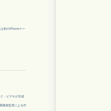
初のiPhoneケー
ック・ビデオが完成
土屋隆俊監督による作