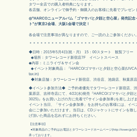
タワー全店での購入者特典になります。
各店舗、オンラインで御予約・御購入のお客様に先着でプレゼン
◎”HARCOニューアルバム「ゴマサバと夕顔と空心菜」発売記念
ト”が東京2会場、大阪1会場で決定！
各会場で注意事項が異なりますので、ご一読の上ご参加ください
＊＊＊＊＊＊＊＊＊＊＊＊＊＊＊＊＊＊＊＊＊＊＊＊＊＊＊＊＊
◆日時：2015年5月4日(祝・月) 15：00スタート 観覧フリー
◆場所：タワーレコード新宿店7F イベントスペース
◆内容：ミニライヴ＆サイン会
◆イベント対象商品：『HARCO/ゴマサバと夕顔と空心菜(UVCA-302
tax.in)
◆対象店舗：タワーレコード新宿店、渋谷店、池袋店、秋葉原店
◆イベント参加方法◆ ご予約者優先でタワーレコード新宿店、
葉原店、吉祥寺店にて、4/22(水)発売『HARCO/ゴマサバと夕顔と
3025)』をお買い上げの方に先着で｢サイン会参加券｣を差し上げ
イベント当日、「サイン会参加券」をお持ちのお客様には、イベ
会にご参加いただけます。当日は、CDジャケットにサインを致
げ頂いた商品を忘れずにお持ちください。
【注意事項】
●対象商品のご予約はお電話とタワーレコードホームページ(http://tower.jp
承っております。