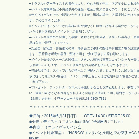
●トラブルやアーティストの都合により、やむを得ず中止・内容変更になる場
●イベント対象商品は不良品以外の返品・返金が出来ませんので、予めご了承
●ライブはどなたでもご観覧いただけますが、混雑の場合、入場規制をかけさ
す。予めご了承ください。
●イベント中はスタッフがお客様の方や腕などに触れて誘導する場合がござい
ただけるお客様のみイベントへご参加ください。
●イベント会場内外で発生した事故・盗難等には主催者・会場・出演者は一切
品は各自で管理してください。
●安全面・防犯面・警備強化の為、特典会にご参加の際は手荷物置き場を設置
ます。手荷物は所定の場所に預けて頂きご参加頂きます様お願いします。
●イベント会場のスペースの関係上、大きいお荷物は事前にコインロッカー等
うお願いいたします。イベント会場ではお荷物のお預かりはできません。
●当日会場では、スタッフからの指示にご理解とご協力をよろしくお願い致し
示に従って頂けない場合は、イベントの中止もしくはご退場を頂く場合がござ
ご参加下さい。
●プレゼント・ファンレターを本人に手渡しすることを禁止致します。事前に
い。運営の妨げとなる行為をされますと会場より退場して頂く場合がございま
【お問い合わせ】タワーレコード新宿店:03-5360-7811
＊＊＊＊＊＊＊＊＊＊＊＊＊＊＊＊＊＊＊＊＊＊＊＊＊＊＊＊＊
◆日時：2015年5月31日(日) OPEN 14:30 / START 15:00
◆会場：ディスクユニオン dues新宿（会場HPはこちら）
◆内容：ミニライヴ＆サイン会
◆イベント対象商品：『HARCO/ゴマサバと夕顔と空心菜(UVCA-302
tax.in)