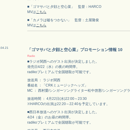
■「ゴマサバと夕顔と空心菜」 監督：HARCO
MVは
こちら
■「カメラは嘘をつかない」 監督：土屋隆俊
MVは
こちら
.04.21
「ゴマサバと夕顔と空心菜」プロモーション情報 10
Radio
■ラジオ関西へのゲスト出演が決定しました。
発売日4/22（水）の夜の時間帯。
radikoプレミアムで全国聴取が可能です。
放送局 ： ラジオ関西
番組名 ：「CRKミュージックヘッズ」
MC ： 西村愛/シンガーソングライター松中啓憲/シンガーソ
放送時間 ： 4月22日(水)22:00～23:30
※HARCOの出演は22:20～22:40を予定しています。
■西日本放送へのゲスト出演が決定しました。
4/24（金）のお昼の時間帯。
radikoプレミアムで全国聴取が可能です。