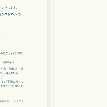
トいたします。
インストアイベン
。
＊
5)』(￥2,700
、吉祥寺店
渋谷店、池袋店、秋
空心菜(UVCA-
ます。
ント終了後にサイン
しますのでお買い上
/)の店舗予約サービスでも