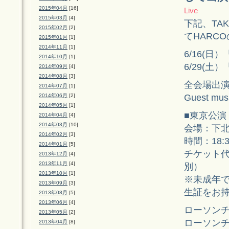
2015年04月
[16]
Live
2015年03月
[4]
下記、TA
2015年02月
[2]
てHARC
2015年01月
[1]
2014年11月
[1]
6/16(日）「
2014年10月
[1]
6/29(土）「
2014年09月
[4]
2014年08月
[3]
全会場出演者：
2014年07月
[1]
Guest mu
2014年06月
[2]
2014年05月
[1]
■東京公演
2014年04月
[4]
2014年03月
[10]
会場：下北
2014年02月
[3]
時間：18:
2014年01月
[5]
チケット代：
2013年12月
[4]
2013年11月
[4]
別）
2013年10月
[1]
※未成年で
2013年09月
[3]
生証をお
2013年08月
[5]
2013年06月
[4]
ローソンチ
2013年05月
[2]
ローソンチケッ
2013年04月
[8]