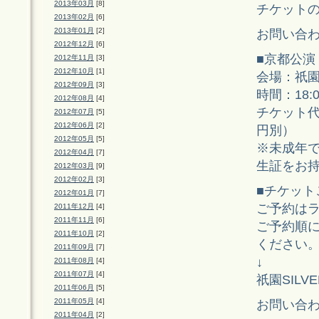
2013年03月
[8]
チケット
2013年02月
[6]
2013年01月
[2]
お問い合わせ：4
2012年12月
[6]
■京都公演
2012年11月
[3]
2012年10月
[1]
会場：祇園S
2012年09月
[3]
時間：18:
2012年08月
[4]
チケット代：
2012年07月
[5]
2012年06月
[2]
円別）
2012年05月
[5]
※未成年で
2012年04月
[7]
生証をお
2012年03月
[9]
2012年02月
[3]
■チケット
2012年01月
[7]
ご予約は
2011年12月
[4]
2011年11月
[6]
ご予約順に
2011年10月
[2]
ください
2011年09月
[7]
↓
2011年08月
[4]
2011年07月
[4]
祇園SILVE
2011年06月
[5]
2011年05月
[4]
お問い合わせ：
2011年04月
[2]