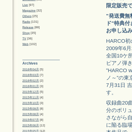
限定販売
Live
[97]
Magazine
[32]
"発送費無
Others
[25]
Radio
[131]
ド"特典
Release
[88]
お申し込
Shop
[35]
TV
[36]
HARCO初の
Web
[102]
2009年6
全国10ケ
ピアノ弾
Archives
”HARCO
2016年04月
[5]
2016年03月
[7]
ノ～”の東
2016年02月
[2]
7月31日 吉
2016年01月
[3]
す。
2015年12月
[5]
2015年11月
[4]
収録曲20
2015年10月
[3]
2015年09月
[8]
分のボリ
2015年08月
[4]
さながら自
2015年07月
[8]
に陥る臨
2015年06月
[12]
2015年05月
[12]