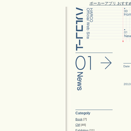
ポーカーアプリ おすす
Date
2013
Categoly
Book
[7]
CM
[46]
Exhibition
[11]