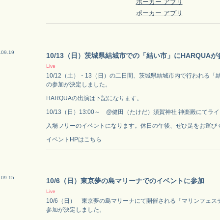
ポーカー アプリ
ポーカー アプリ
.09.19
10/13（日）茨城県結城市での「結い市」にHARQUAが
Live
10/12（土）・13（日）の二日間、茨城県結城市内で行われる「結
の参加が決定しました。
HARQUAの出演は下記になります。
10/13（日）13:00～ @健田（たけだ）須賀神社 神楽殿にてラ
入場フリーのイベントになります。休日の午後、ぜひ足をお運び
イベントHPはこちら
.09.15
10/6（日）東京夢の島マリーナでのイベントに参加
Live
10/6（日） 東京夢の島マリーナにて開催される「マリンフェステ
参加が決定しました。