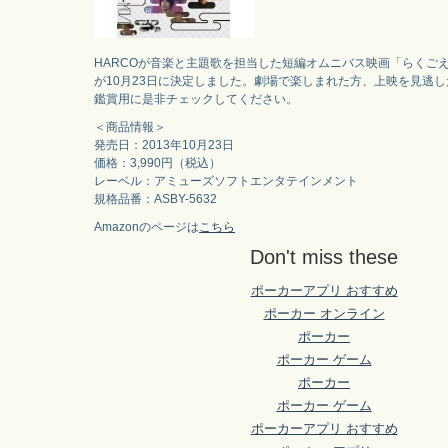
HARCOが音楽と主題歌を担当した短編オムニバス映画「らくごえ
が10月23日に決定しました。劇場で楽しまれた方、上映を見逃
鑑賞用に是非チェックしてください。
＜商品情報＞
発売日：2013年10月23日
価格：3,990円（税込）
レーベル：アミューズソフトエンタテインメント
規格品番：ASBY-5632
Amazonのページは
こちら
Don't miss these
ポーカーアプリ おすすめ
ポーカー オンライン
ポーカー
ポーカー ゲーム
ポーカー
ポーカー ゲーム
ポーカーアプリ おすすめ