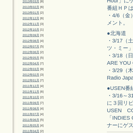
Hour」
2013年03月
[8]
番組ＨＰ
2013年02月
[6]
2013年01月
[2]
・4/6（金
2012年12月
[6]
メント。
2012年11月
[3]
2012年10月
[1]
●北海道
2012年09月
[3]
・3/17（土
2012年08月
[4]
2012年07月
[5]
ツ・ミー
2012年06月
[2]
・3/18（日
2012年05月
[5]
ARE YO
2012年04月
[7]
・3/29（木）
2012年03月
[9]
2012年02月
[3]
Radio 
2012年01月
[7]
2011年12月
[4]
●USEN番
2011年11月
[6]
・3/16～
2011年10月
[2]
に３回リ
2011年09月
[7]
2011年08月
[4]
USEN CG-
2011年07月
[4]
「INDIE
2011年06月
[5]
ナーにゲ
2011年05月
[4]
2011年04月
[2]