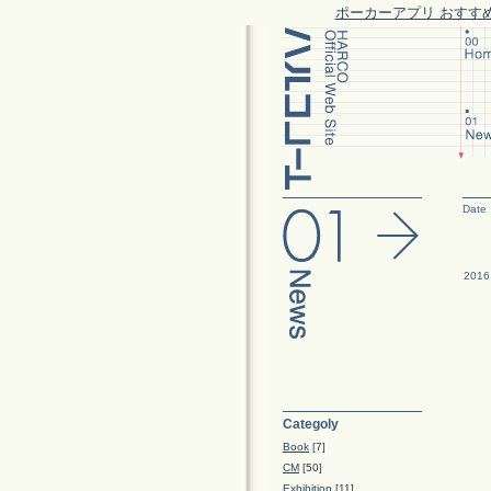
ポーカーアプリ おすす
Date
2016
Categoly
Book
[7]
CM
[50]
Exhibition
[11]