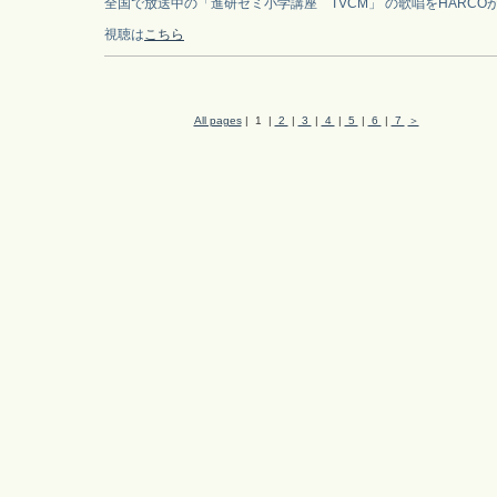
全国で放送中の「進研ゼミ小学講座 TVCM」 の歌唱をHARCO
視聴は
こちら
All pages
| 1 |
2
|
3
|
4
|
5
|
6
|
7
＞