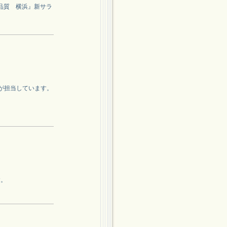
ス品質 横浜』新サラ
COが担当しています。
す。