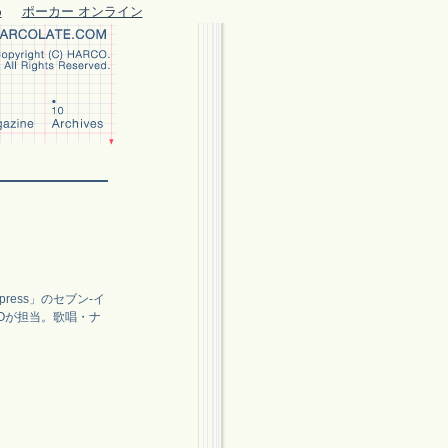
め
ポーカー オンライン
ess」のセブン‐イ
Oが担当。歌唱・ナ