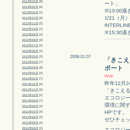
2013年03月
[8]
ート」
2013年02月
[6]
※13:00
2013年01月
[2]
1/21（月）
2012年12月
[6]
2012年11月
[3]
iNTERLI
2012年10月
[1]
※15:30
2012年09月
[3]
2012年08月
[4]
2012年07月
[5]
2012年06月
[2]
2008.01.07
2012年05月
[5]
「きこえ
2012年04月
[7]
ポート
2012年03月
[9]
2012年02月
[3]
Web
2012年01月
[7]
昨年12月2
2011年12月
[4]
「きこえる
2011年11月
[6]
2011年10月
[2]
エコロジー
2011年09月
[7]
環境に関
2011年08月
[4]
HPです。
2011年07月
[4]
2011年06月
[5]
ぜひチェ
2011年05月
[4]
2011年04月
[2]
エコロジー