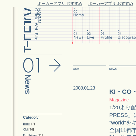
ポーカーアプリ おすすめ
ポーカーアプリ おすすめ
Date
News
2008.01.23
KI・C
Magazine
1/20より
PRESS」
Categoly
"worl
Book
[7]
全国11都
CM
[46]
Exhibition
[11]