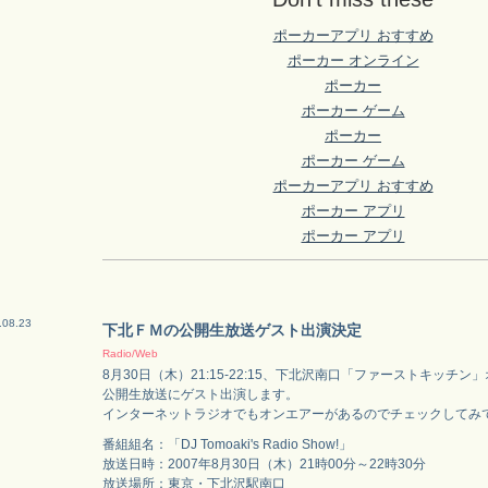
ポーカーアプリ おすすめ
ポーカー オンライン
ポーカー
ポーカー ゲーム
ポーカー
ポーカー ゲーム
ポーカーアプリ おすすめ
ポーカー アプリ
ポーカー アプリ
.08.23
下北ＦＭの公開生放送ゲスト出演決定
Radio/Web
8月30日（木）21:15-22:15、下北沢南口「ファーストキッチ
公開生放送にゲスト出演します。
インターネットラジオでもオンエアーがあるのでチェックしてみ
番組組名：「DJ Tomoaki's Radio Show!」
放送日時：2007年8月30日（木）21時00分～22時30分
放送場所：東京・下北沢駅南口