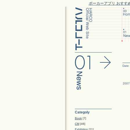
ポーカーアプリ おすす
Date
2007
Categoly
Book
[7]
CM
[46]
Exhibition
[11]