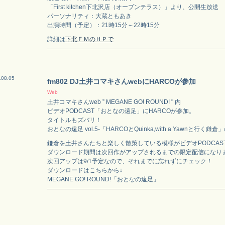
「First kitchen下北沢店（オープンテラス）」より、公開生放送
パーソナリティ：大蔵ともあき
出演時間（予定）：21時15分～22時15分
詳細は
下北ＦＭのＨＰで
.08.05
fm802 DJ土井コマキさんwebにHARCOが参加
Web
土井コマキさんweb ” MEGANE GO! ROUND! " 内
ビデオPODCAST「おとなの遠足」にHARCOが参加。
タイトルもズバリ！
おとなの遠足 vol.5-「HARCOとQuinka,with a Yawnと行く鎌倉
鎌倉を土井さんたちと楽しく散策している模様がビデオPODCAS
ダウンロード期間は次回作がアップされるまでの限定配信になり
次回アップは9/1予定なので、それまでに忘れずにチェック！
ダウンロードはこちらから↓
MEGANE GO! ROUND!「おとなの遠足」