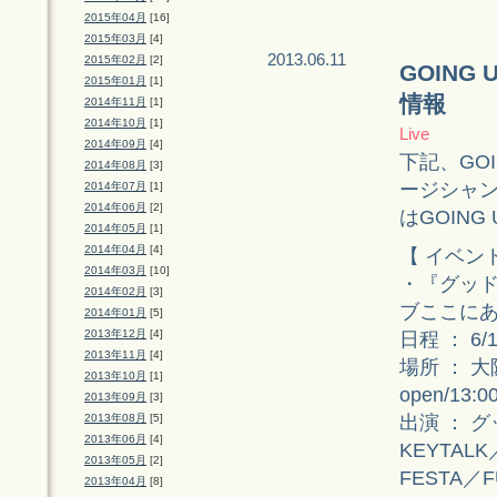
2015年04月
[16]
2015年03月
[4]
2013.06.11
2015年02月
[2]
GOING
2015年01月
[1]
情報
2014年11月
[1]
2014年10月
[1]
Live
2014年09月
[4]
下記、GOI
2014年08月
[3]
ージシャン
2014年07月
[1]
2014年06月
[2]
はGOING
2014年05月
[1]
2014年04月
[4]
【 イベン
2014年03月
[10]
・『グッド
2014年02月
[3]
ブここにあ
2014年01月
[5]
2013年12月
[4]
日程 ： 6/
2013年11月
[4]
場所 ： 大阪
2013年10月
[1]
open/13:00
2013年09月
[3]
出演 ： 
2013年08月
[5]
2013年06月
[4]
KEYTALK
2013年05月
[2]
FESTA／
2013年04月
[8]