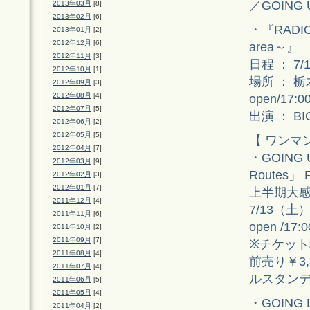
／GOING 
2013年03月
[8]
2013年02月
[6]
・『RADIO
2013年01月
[2]
2012年12月
[6]
area～』
2012年11月
[3]
日程 ： 7/
2012年10月
[1]
場所 ： 
2012年09月
[3]
2012年08月
[4]
open/17:00
2012年07月
[5]
出演 ： BI
2012年06月
[2]
2012年05月
[5]
【 ワンマ
2012年04月
[7]
・GOING 
2012年03月
[9]
Routes」 
2012年02月
[3]
2012年01月
[7]
上半期大
2011年12月
[4]
7/13（土
2011年11月
[6]
open /17:0
2011年10月
[2]
2011年09月
[7]
※チケット
2011年08月
[4]
前売り￥3,
2011年07月
[4]
ルスタン
2011年06月
[5]
2011年05月
[4]
・GOING L
2011年04月
[2]