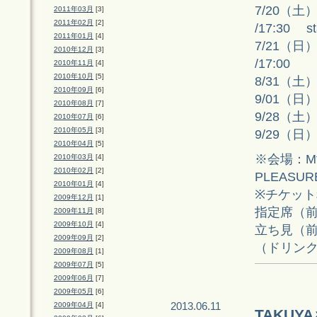
7/20（
2011年03月
[3]
2011年02月
[2]
/17:30 sta
2011年01月
[4]
7/21（日）
2010年12月
[3]
/17:00
2010年11月
[4]
2010年10月
[5]
8/31（土）～
2010年09月
[6]
9/01（日）～
2010年08月
[7]
9/28（土）～
2010年07月
[6]
2010年05月
[3]
9/29（日）～
2010年04月
[5]
※会場：Mt.
2010年03月
[4]
2010年02月
[2]
PLEASUR
2010年01月
[4]
※チケット
2009年12月
[1]
指定席（前売
2009年11月
[8]
2009年10月
[4]
立ち見（前売
2009年09月
[2]
（ドリンク
2009年08月
[1]
2009年07月
[5]
2009年06月
[7]
2009年05月
[6]
2013.06.11
2009年04月
[4]
TAKU