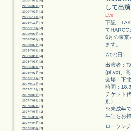
2009年03月
[6]
して出演
2009年02月
[2]
2009年01月
[1]
Live
2008年12月
[6]
下記、TA
2008年11月
[7]
2008年10月
[4]
てHARC
2008年09月
[2]
6月の東
2008年08月
[3]
ます。
2008年07月
[8]
2008年06月
[3]
7/07(日）「
2008年05月
[4]
2008年03月
[2]
出演者：TAKU
2008年02月
[2]
(pf.vo)、
2008年01月
[6]
会場：下北
2007年12月
[7]
2007年11月
[8]
時間：18:
2007年10月
[3]
チケット代：
2007年09月
[2]
別）
2007年08月
[3]
2007年07月
[1]
※未成年で
2007年06月
[1]
生証をお
2007年05月
[4]
2007年04月
[3]
ローソンチ
2007年03月
[3]