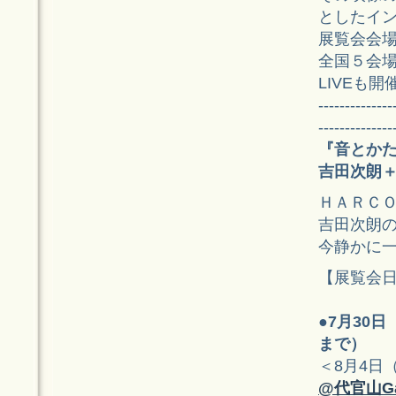
としたイ
展覧会会
全国５会場
LIVEも開
--------------
--------------
『音とか
吉田次朗＋
ＨＡＲＣ
吉田次朗
今静かに
【展覧会
●
7月30日（
まで）
＜8月4日
@代官山Gall