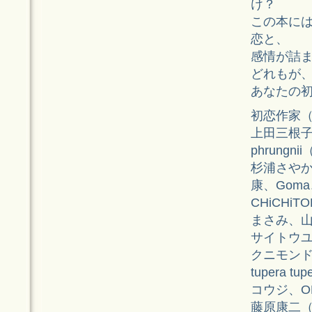
け？
この本に
恋と、
感情が詰
どれもが
あなたの
初恋作家
上田三根
phrung
杉浦さやか
康、Gom
CHiCHi
まさみ、
サイトウ
クニモン
tupera t
コウジ、ON
藤原康二（m