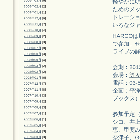
軽やかに
2009年03月
[6]
2009年02月
[2]
ためのメ
2009年01月
[1]
トレーシ
2008年12月
[6]
いろなジ
2008年11月
[7]
2008年10月
[4]
HARCO
2008年09月
[2]
2008年08月
[3]
で参加。
2008年07月
[8]
ライブの
2008年06月
[3]
2008年05月
[4]
会期：20
2008年03月
[2]
2008年02月
[2]
会場：
等
2008年01月
[6]
電話：03-
2007年12月
[7]
企画：平
2007年11月
[8]
2007年10月
[3]
ブックス
2007年09月
[2]
2007年08月
[3]
参加予定（
2007年07月
[1]
2007年06月
[1]
シコ、井上朗
2007年05月
[4]
恵、甲斐みの
2007年04月
[3]
奈津子、Go
2007年03月
[3]