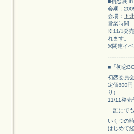
■初恋展 in 
会期：200
会場：
下北
営業時間 1
※11/1
れます。
※関連イベ
--------------
■「初恋B
初恋委員会・
定価800
り）
11/11
「誰にで
いくつの時
はじめて