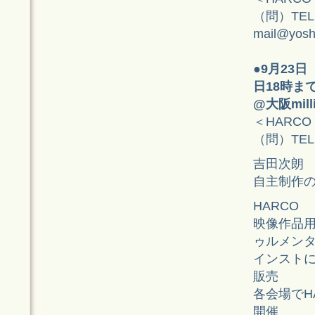
（問）TEL:
mail@yoshi
●
9月23日
日18時ま
@大阪milli
＜HARCO
（問）TEL: 
吉田次朗
自主制作
HARCO
映像作品
ゥルメン
インスト
販売
各会場でHA
開催