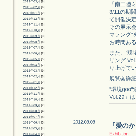
2013年03月
[8]
「南三陸ミ
2013年02月
[6]
3/11の期
2013年01月
[2]
て開催決
2012年12月
[6]
2012年11月
[3]
その展示会
2012年10月
[1]
マソング”
2012年09月
[3]
お時間あ
2012年08月
[4]
2012年07月
[5]
また、”環
2012年06月
[2]
リング Vo
2012年05月
[5]
2012年04月
[7]
り上げて
2012年03月
[9]
2012年02月
[3]
展覧会詳
2012年01月
[7]
”環境go
2011年12月
[4]
2011年11月
[6]
Vol.29
2011年10月
[2]
2011年09月
[7]
2011年08月
[4]
2011年07月
[4]
2012.08.08
2011年06月
[5]
「愛のか
2011年05月
[4]
Exhibition
2011年04月
[2]