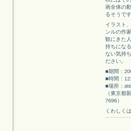
画全体の
るそうで
イラスト
ンルの作
観にきた
持ちにな
ない気持
ださい。
■期間：2
■時間：12
■場所：atel
（東京都新宿
7696）
くわしく