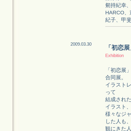
剱持紀幸
HARCO
紀子、甲
2009.03.30
「初恋展
Exhibition
「初恋展」
合同展。
イラストレ
って
結成され
イラスト
様々なジ
した人も
観にきた