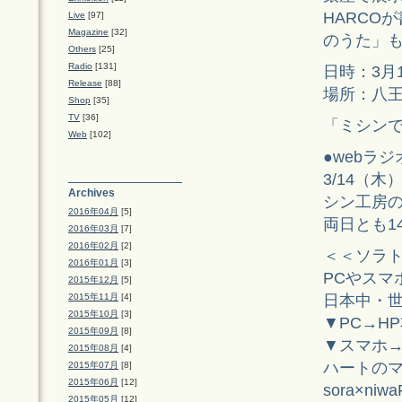
HARCO
Live
[97]
Magazine
[32]
のうた」
Others
[25]
Radio
[131]
日時：3月1
Release
[88]
場所：八王子
Shop
[35]
TV
[36]
「ミシン
Web
[102]
●webラジオ"
3/14（木
Archives
シン工房
2016年04月
[5]
両日とも1
2016年03月
[7]
2016年02月
[2]
＜＜ソラ
2016年01月
[3]
PCやスマ
2015年12月
[5]
日本中・
2015年11月
[4]
2015年10月
[3]
▼PC→HP
2015年09月
[8]
▼スマホ
2015年08月
[4]
ハートの
2015年07月
[8]
2015年06月
[12]
sora×niw
2015年05月
[12]