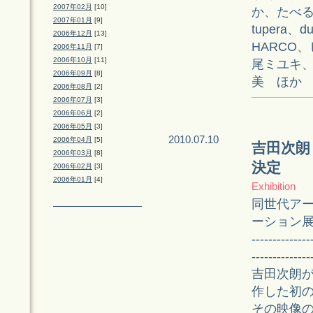
2007年02月
[10]
か、たべるとく
2007年01月
[9]
tupera
2006年12月
[13]
HARCO
2006年11月
[7]
2006年10月
[11]
尾ミユキ
2006年09月
[8]
美 ほか
2006年08月
[2]
2006年07月
[3]
2006年06月
[2]
2006年05月
[3]
2010.07.10
2006年04月
[5]
吉田次朗
2006年03月
[8]
決定
2006年02月
[3]
2006年01月
[4]
Exhibition
同世代ア
ーション
--------------
--------------
吉田次朗
作した初
その映像の