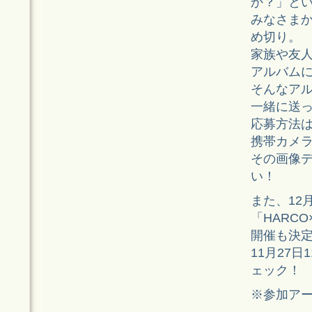
か？」と
みなさまか
め切り。
家族や友
アルバム
そんなア
一緒に送
応募方法
携帯カメ
その画像
い！
また、12
「HARC
開催も決
11月27
ェック！
※参加ア