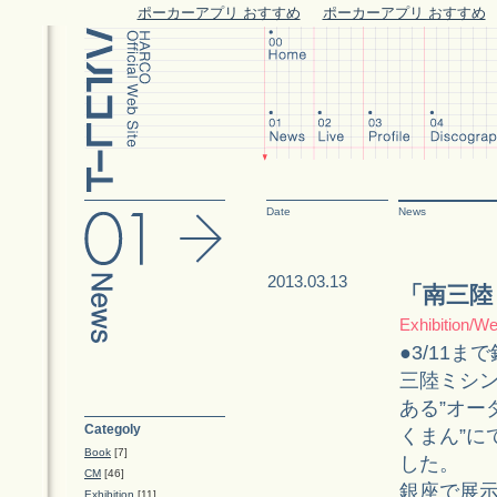
ポーカーアプリ おすすめ
ポーカーアプリ おすすめ
Date
News
2013.03.13
「南三陸
Exhibition/W
●3/11ま
三陸ミシン
ある”オー
Categoly
くまん”に
Book
[7]
した。
CM
[46]
銀座で展
Exhibition
[11]