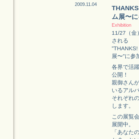
2009.11.04
THANKS
ム展〜に
Exhibition
11/27（
される
”THANKS
展〜”に参
各界で活躍
公開！
親御さん
いるアル
それぞれ
します。
この展覧会で
展開中。
「あなた