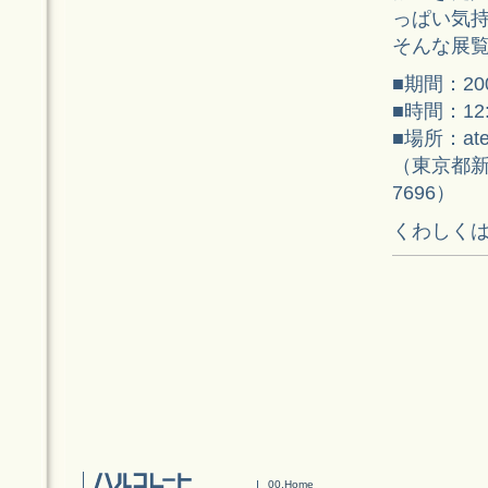
っぱい気
そんな展
■期間：2
■時間：12
■場所：atel
（東京都新宿
7696）
くわしく
00.Home