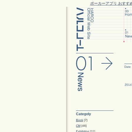
ポーカーアプリ おすす
Date
2014
Categoly
Book
[7]
CM
[46]
Exhibition
[11]