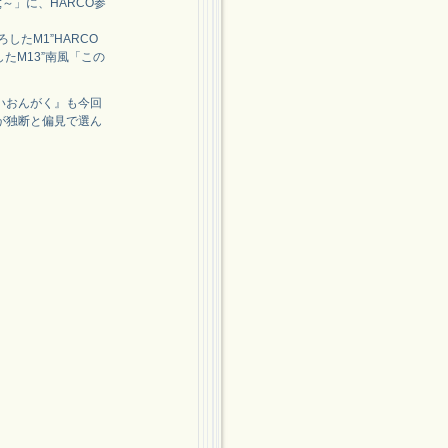
;～」に、HARCO参
したM1”HARCO
で参加したM13”南風「この
いおんがく』も今回
が独断と偏見で選ん