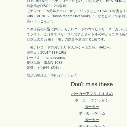
11月19日発売「モナレコードのおいしいおんがく～BEST&FINAL
加楽曲がDISC2に2曲収録。
モナレコード5周年アニバーサリーソングとしてHARCOが書き下ろ
with FRIENDS 「mona records five years」”、歌とピアノ
街へようこそ」”。
ユキ店長の引退に伴い、モナレコードのコンピシリーズ『おいし
でラスト。これまでリリースしてきたタイトルの中からユキ店長
だ珠玉の全32曲！！モナの歴史を象徴する1枚です。
「モナレコードのおいしいおんがく～BEST&FINAL;～」
発売日：2014年11月19日
レーベル：mona records
規格品番：SLMN-1038
定価：￥1,944（税込）
商品の詳細＆ご予約はこちらから
Don't miss these
ポーカーアプリ おすすめ
ポーカー オンライン
ポーカー
ポーカー ゲーム
ポーカー
ポーカー ゲーム