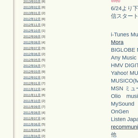
Web
2013年03月
[8]
6/24より下
2013年02月
[6]
2013年01月
[2]
信スター
2012年12月
[6]
2012年11月
[3]
2012年10月
[1]
i-Tunes Mu
2012年09月
[3]
Mora
2012年08月
[4]
2012年07月
[5]
BIGLOBE 
2012年06月
[2]
Any Music
2012年05月
[5]
HMV DIGI
2012年04月
[7]
Yahoo! M
2012年03月
[9]
2012年02月
[3]
MUSICO(M
2012年01月
[7]
MSN ミ
2011年12月
[4]
Olio musi
2011年11月
[6]
2011年10月
[2]
MySound
2011年09月
[7]
OnGen
2011年08月
[4]
Listen Jap
2011年07月
[4]
2011年06月
[5]
recommun
2011年05月
[4]
他
2011年04月
[2]