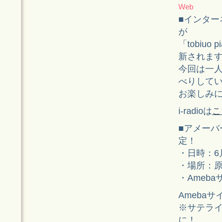
Web
■インターネ
が
「tobiu
新されま
今回は一
べりして
お楽しみ
i-radioは
こ
■アメーバー
定！
・日時：6月
・場所：
・Ameb
Ameba
※サテラ
に！