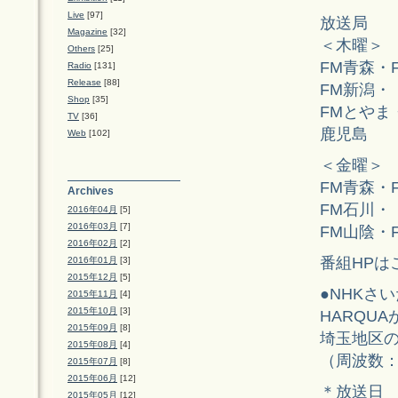
Live
[97]
放送局
Magazine
[32]
＜木曜＞
Others
[25]
FM青森・
Radio
[131]
Release
[88]
FM新潟・
Shop
[35]
FMとやま
TV
[36]
鹿児島
Web
[102]
＜金曜＞
FM青森・
Archives
FM石川・
2016年04月
[5]
2016年03月
[7]
FM山陰・
2016年02月
[2]
番組HPは
2016年01月
[3]
2015年12月
[5]
●NHKさい
2015年11月
[4]
2015年10月
[3]
HARQU
2015年09月
[8]
埼玉地区
2015年08月
[4]
（周波数：8
2015年07月
[8]
2015年06月
[12]
＊放送日 6
2015年05月
[12]