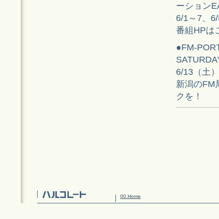
ーションE
6/1～7、
番組HPは
●FM-POR
SATURDA
6/13（
新潟のF
クを！
00.Home