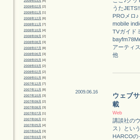
ここ♪グッT
2009年03月
[6]
2009年02月
[2]
うたJETS!
2009年01月
[1]
PROメロ♪
2008年12月
[6]
mobile ind
2008年11月
[7]
TVガイド
2008年10月
[4]
2008年09月
[2]
bayfm78Me
2008年08月
[3]
アーティ
2008年07月
[8]
他
2008年06月
[3]
2008年05月
[4]
2008年03月
[2]
2008年02月
[2]
2008年01月
[6]
2007年12月
[7]
2007年11月
[8]
2009.06.16
ウェブサ
2007年10月
[3]
2007年09月
[2]
載
2007年08月
[3]
Web
2007年07月
[1]
講談社のウ
2007年06月
[1]
2007年05月
[4]
ス）とい
2007年04月
[3]
HARCO
2007年03月
[3]