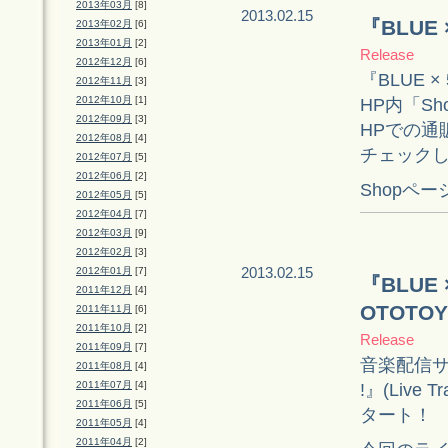
2013年03月
[8]
2013.02.15
『BLUE 
2013年02月
[6]
2013年01月
[2]
Release
2012年12月
[6]
『BLUE ×
2012年11月
[3]
2012年10月
[1]
HP内「S
2012年09月
[3]
HPでの通
2012年08月
[4]
チェック
2012年07月
[5]
2012年06月
[2]
Shopペー
2012年05月
[5]
2012年04月
[7]
2012年03月
[9]
2012年02月
[3]
2013.02.15
2012年01月
[7]
『BLUE ×
2011年12月
[4]
OTOT
2011年11月
[6]
2011年10月
[2]
Release
2011年09月
[7]
音楽配信サイト
2011年08月
[4]
2011年07月
[4]
!』(Liv
2011年06月
[5]
タート！
2011年05月
[4]
2011年04月
[2]