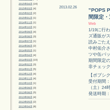
2015年04月
[16]
2013.02.26
2015年03月
[4]
”POPS 
2015年02月
[2]
間限定・
2015年01月
[1]
2014年11月
[1]
Web
2014年10月
[1]
1/19に行わ
2014年09月
[4]
ズ通販が
2014年08月
[3]
読みごた
2014年07月
[1]
2014年06月
[2]
中村佑介
2014年05月
[1]
ツや缶バ
2014年04月
[4]
期間限定
2014年03月
[10]
2014年02月
[3]
非チェッ
2014年01月
[5]
2013年12月
[4]
【ポプシ
2013年11月
[4]
受付期間：2
2013年10月
[1]
（土）24
2013年09月
[3]
発送時期：
2013年08月
[5]
2013年06月
[4]
2013年05月
[2]
2013年04月
[8]