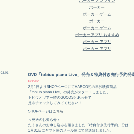
ポーカー オンライン
ポーカー
ポーカー ゲーム
ポーカー
ポーカー ゲーム
ポーカーアプリ おすすめ
ポーカー アプリ
ポーカー アプリ
.02.01
DVD「tobiuo piano Live」発売＆特典付き先行予
Release
2月1日よりSHOPページにてHARCO初の単独映像商品
「tobiuo piano Live」の発売がスタートしました。
トビウオツアー時のGOODSとあわせて
是非チェックしてみてください！
SHOPページは
こちら
＜発送のお知らせ＞
たくさんのお申し込みを頂きました「特典付き先行予約」分は
1月31日にヤマト便のメール便にて発送致しました。