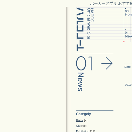
ポーカーアプリ おすす
Date
2010
Categoly
Book
[7]
CM
[46]
Exhibition
[11]