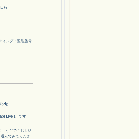
加日程
タンディング・整理番号
知らせ
 Live !』です
コ」などでもお世話
を運んでみてくださ