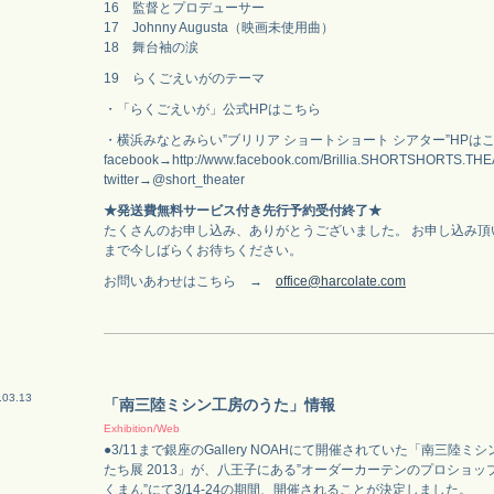
16 監督とプロデューサー
17 Johnny Augusta（映画未使用曲）
18 舞台袖の涙
19 らくごえいがのテーマ
・「らくごえいが」公式HPはこちら
・横浜みなとみらい”ブリリア ショートショート シアター”HPは
facebook→http://www.facebook.com/Brillia.SHORTSHORTS.TH
twitter→@short_theater
★発送費無料サービス付き先行予約受付終了★
たくさんのお申し込み、ありがとうございました。 お申し込み頂
まで今しばらくお待ちください。
お問いあわせはこちら →
office@harcolate.com
.03.13
「南三陸ミシン工房のうた」情報
Exhibition/Web
●3/11まで銀座のGallery NOAHにて開催されていた「南三陸
たち展 2013」が、八王子にある”オーダーカーテンのプロショ
くまん”にて3/14-24の期間、開催されることが決定しました。