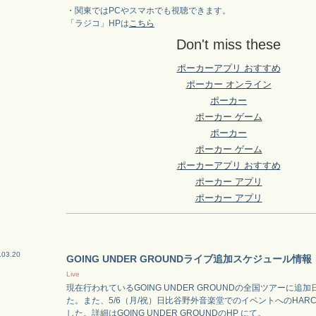
・関東ではPCやスマホでも視聴できます。
「ラジコ」HPは
こちら
Don't miss these
ポーカーアプリ おすすめ
ポーカー オンライン
ポーカー
ポーカー ゲーム
ポーカー
ポーカー ゲーム
ポーカーアプリ おすすめ
ポーカー アプリ
ポーカー アプリ
.03.20
GOING UNDER GROUNDライブ追加スケジュール情報
Live
現在行われているGOING UNDER GROUNDの全国ツアーに追
た。また、5/6（月/祝）日比谷野外音楽堂でのイベントへのHAR
した。詳細はGOING UNDER GROUNDのHP にて。