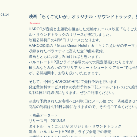
.03.14
映画「らくごえいが」オリジナル・サウンドトラック、
Release
HARCOが音楽と主題歌を担当した短編オムニバス映画「らくご
ル・サウンドトラックのリリースが決定しました。
映画公開初日の4月6日リリースになります。
HARCO歌唱の「Glass Onion Hotel」＆「らくごえいがのテ
収録されたバラエティに富んだ全19曲を収録。
映画とともにお楽しみ頂ければと思います。
ハルコレートHP及びライブ会場のみでの限定販売になりますが、
横浜みなとみらいの”ブリリア ショートショート シアター”では
が」公開期間中、お取り扱いいただきます。
そして、今回もHARCOのHPにて先行予約を行います！
発送費無料サービス付きの先行予約を下記メールアドレスにて絶
3月31日24時締切になります。ぜひご利用ください。
※先行予約されたお客様へは4月6日にメール便にて一斉発送させ
商品の到着は4月6日以降になりますので、その点ご了承ください
＜商品データー＞
リリース日 2013/4/6
タイトル らくごえいが オリジナル・サウンドトラック
流通 ハルコレートHP通販、ライブ会場での販売