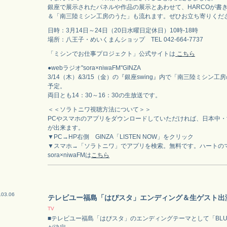
銀座で展示されたパネルや作品の展示とあわせて、HARCOが書
＆「南三陸ミシン工房のうた」も流れます。ぜひお立ち寄りくだ
日時：3月14日～24日（20日水曜日定休日）10時-18時
場所：八王子・めいくまんショップ TEL 042-664-7737
「ミシンでお仕事プロジェクト」公式サイトは
こちら
●webラジオ"sora×niwaFM"GINZA
3/14（木）&3/15（金）の『銀座swing』内で「南三陸ミシン
予定。
両日とも14：30～16：30の生放送です。
＜＜ソラトニワ視聴方法について＞＞
PCやスマホのアプリをダウンロードしていただければ、日本中
が出来ます。
▼PC→HP右側 GINZA「LISTEN NOW」をクリック
▼スマホ→「ソラトニワ」でアプリを検索。無料です。ハートの
sora×niwaFMは
こちら
.03.06
テレビユー福島「はぴスタ」エンディング＆生ゲスト出
TV
■テレビユー福島「はぴスタ」のエンディングテーマとして「BLU