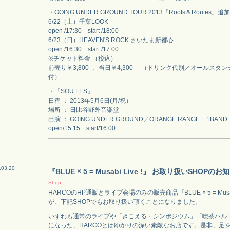
・GOING UNDER GROUND TOUR 2013「Roots＆Routes」追
6/22（土）千葉LOOK
open /17:30 start /18:00
6/23（日）HEAVEN'S ROCK さいたま新都心
open /16:30 start /17:00
※チケット料金 （税込）
前売り￥3,800- 、当日￥4,300- （ドリンク代別／オールス
付）
・『SOU FES』
日程 ： 2013年5月6日(月/祝）
場所 ： 日比谷野外音楽堂
出演 ： GOING UNDER GROUND／ORANGE RANGE + 1BAND
open/15:15 start/16:00
.03.20
『BLUE × 5 = Musabi Live !』 お取り扱いSHOPのお
Shop
HARCOのHP通販とライブ会場のみの販売商品『BLUE × 5 = Musabi
が、下記SHOPでもお取り扱い頂くことになりました。
いずれも通常のライブや「きこえる・シンポジウム」「喫茶ハル
になった、HARCOとはゆかりの深い素敵なお店です。是非、足