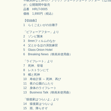
※横浜みなとみらい”ブリリア ショートショート シアター”では
が」公開期間中販売
品番 HRLT-0005
価格 1,890円（税込）
【収録曲】
1 らくごえいがの出囃子
「ビフォーアフター」より
2 ゾンビ襲来
3 8mmフィルムのなか
4 父とかるほの演技練習
5 Glass Onion Hotel
6 Breaking News（映画未使用曲）
「ライフレート」より
7 死神、登場
8 レストランにて
9 橘と死神
10 寿命計算 ～ 死神、再び
11 夜の公園のふたり
12 身体のライフレート
13 Business Talk（映画未使用曲）
「猿後家はつらいよ」より
14 猿後家はつらいよ
15 雨、降らすぞ