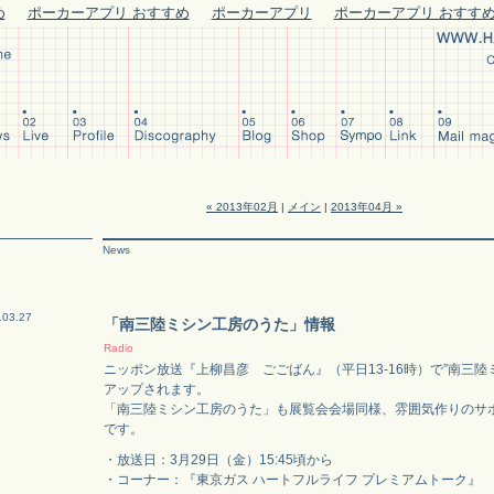
め
ポーカーアプリ おすすめ
ポーカーアプリ
ポーカーアプリ おすす
« 2013年02月
|
メイン
|
2013年04月 »
News
.03.27
「南三陸ミシン工房のうた」情報
Radio
ニッポン放送『上柳昌彦 ごごばん』（平日13-16時）で”南三陸
アップされます。
「南三陸ミシン工房のうた」も展覧会会場同様、雰囲気作りのサ
です。
・放送日：3月29日（金）15:45頃から
・コーナー：『東京ガス ハートフルライフ プレミアムトーク』