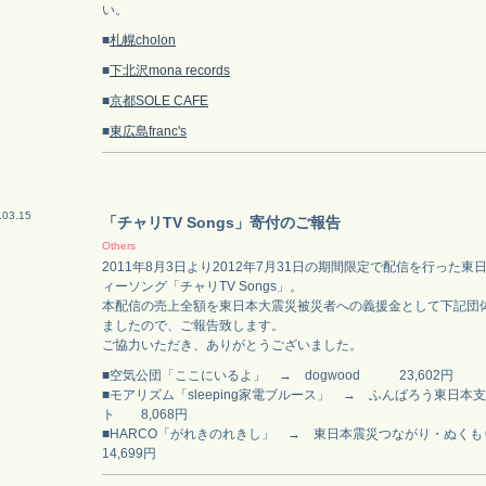
い。
■
札幌cholon
■
下北沢mona records
■
京都SOLE CAFE
■
東広島franc's
.03.15
「チャリTV Songs」寄付のご報告
Others
2011年8月3日より2012年7月31日の期間限定で配信を行った
ィーソング「チャリTV Songs」。
本配信の売上全額を東日本大震災被災者への義援金として下記団
ましたので、ご報告致します。
ご協力いただき、ありがとうございました。
■空気公団「ここにいるよ」 → dogwood 23,602円
■モアリズム「sleeping家電ブルース」 → ふんばろう東日本
ト 8,068円
■HARCO「がれきのれきし」 → 東日本震災つながり・ぬ
14,699円