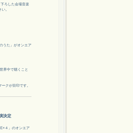
き下ろした会場音楽
さい。
工房のうた」がオンエア
・世界中で聴くこと
マークが目印です。
演決定
E×４」のオンエア