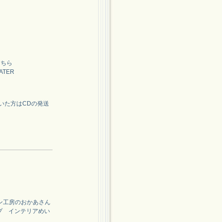
こちら
EATER
いた方はCDの発送
ミシン工房のおかあさん
ップ インテリアめい