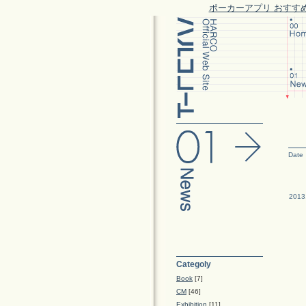
ポーカーアプリ おすす
Date
2013
Categoly
Book
[7]
CM
[46]
Exhibition
[11]