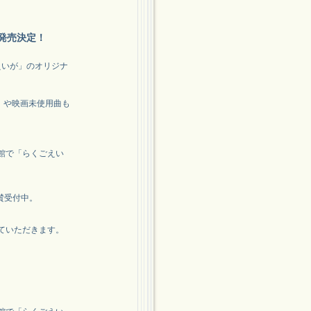
発売決定！
えいが」のオリジナ
ーマ」や映画未使用曲も
当館で「らくごえい
賛受付中。
ていただきます。
。